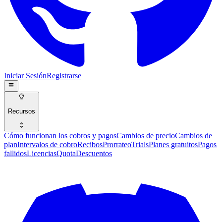
Iniciar Sesión
Registrarse
Recursos
Cómo funcionan los cobros y pagos
Cambios de precio
Cambios de
plan
Intervalos de cobro
Recibos
Prorrateo
Trials
Planes gratuitos
Pagos
fallidos
Licencias
Quota
Descuentos