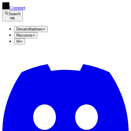
Commet
Search
⌘
K
Desarrolladores
Recursos
IA