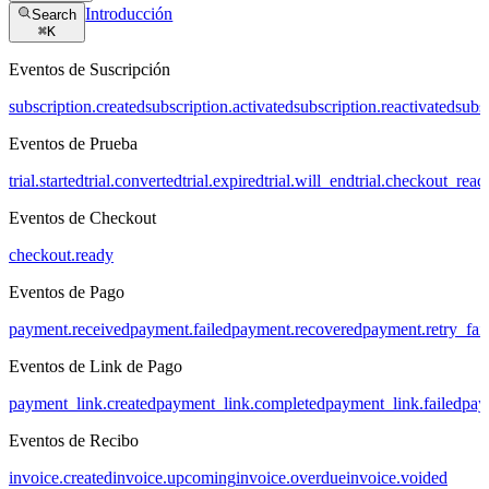
Introducción
Search
⌘
K
Eventos de Suscripción
subscription.created
subscription.activated
subscription.reactivated
subs
Eventos de Prueba
trial.started
trial.converted
trial.expired
trial.will_end
trial.checkout_read
Eventos de Checkout
checkout.ready
Eventos de Pago
payment.received
payment.failed
payment.recovered
payment.retry_fai
Eventos de Link de Pago
payment_link.created
payment_link.completed
payment_link.failed
pay
Eventos de Recibo
invoice.created
invoice.upcoming
invoice.overdue
invoice.voided