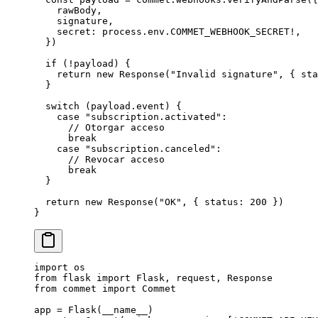
    rawBody,
    signature,
    secret: process.env.
COMMET_WEBHOOK_SECRET
!
,
  })
  if
 (
!
payload) {
    return
 new
 Response
(
"Invalid signature"
, { sta
  }
  switch
 (payload.event) {
    case
 "subscription.activated"
:
      // Otorgar acceso
      break
    case
 "subscription.canceled"
:
      // Revocar acceso
      break
  }
  return
 new
 Response
(
"OK"
, { status: 
200
 })
}
import
 os
from
 flask 
import
 Flask, request, Response
from
 commet 
import
 Commet
app 
=
 Flask(
__name__
)