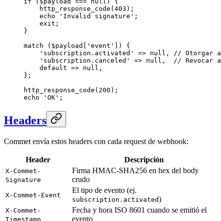
if
 ($payload 
===
 null
) {
    http_response_code
(
403
);
    echo
 'Invalid signature'
;
    exit
;
}
match
 ($payload[
'event'
]) {
    'subscription.activated'
 =>
 null
, 
// Otorgar a
    'subscription.canceled'
 =>
 null
,  
// Revocar a
    default
 =>
 null
,
};
http_response_code
(
200
);
echo
 'OK'
;
Headers
Commet envía estos headers con cada request de webhook:
Header
Descripción
Firma HMAC-SHA256 en hex del body
X-Commet-
crudo
Signature
El tipo de evento (ej.
X-Commet-Event
)
subscription.activated
Fecha y hora ISO 8601 cuando se emitió el
X-Commet-
evento
Timestamp