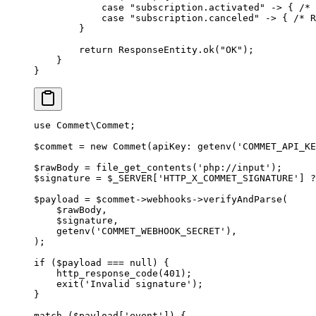
            case
 "subscription.activated"
 ->
 { 
/* 
            case
 "subscription.canceled"
 ->
 { 
/* R
        }
        return
 ResponseEntity.
ok
(
"OK"
);
    }
}
use
 Commet\Commet
;
$commet 
=
 new
 Commet
(
apiKey
: 
getenv
(
'COMMET_API_KE
$rawBody 
=
 file_get_contents
(
'php://input'
);
$signature 
=
 $_SERVER[
'HTTP_X_COMMET_SIGNATURE'
] 
?
$payload 
=
 $commet
->
webhooks
->
verifyAndParse
(
    $rawBody,
    $signature,
    getenv
(
'COMMET_WEBHOOK_SECRET'
),
);
if
 ($payload 
===
 null
) {
    http_response_code
(
401
);
    exit
(
'Invalid signature'
);
}
match
 ($payload[
'event'
]) {