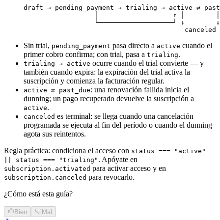
draft → pending_payment → trialing → active ⇄ past
                  │                   ↑ │        │
                  └───────────────────┘ ↓        ↓
                                         canceled
Sin trial,
pasa directo a
cuando el
pending_payment
active
primer cobro confirma; con trial, pasa a
.
trialing
ocurre cuando el trial convierte — y
trialing → active
también cuando expira: la expiración del trial activa la
suscripción y comienza la facturación regular.
: una renovación fallida inicia el
active ⇄ past_due
dunning; un pago recuperado devuelve la suscripción a
.
active
es terminal: se llega cuando una cancelación
canceled
programada se ejecuta al fin del período o cuando el dunning
agota sus reintentos.
Regla práctica: condiciona el acceso con
status === "active"
. Apóyate en
|| status === "trialing"
para activar acceso y en
subscription.activated
para revocarlo.
subscription.canceled
¿Cómo está esta guía?
Bien
Mal