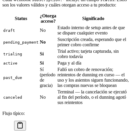
son los valores válidos y cuáles otorgan acceso a tu producto:
¿Otorga
Status
Significado
acceso?
Estado interno de setup antes de que
No
draft
se dispare cualquier evento
Suscripción creada, esperando que el
No
pending_payment
primer cobro confirme
Trial activo; tarjeta capturada, sin
Sí
trialing
cobro todavía
Sí
Paga y al día
active
Sí
Falló un cobro de renovación;
(período
reintentos de dunning en curso — el
past_due
de
uso y los asientos siguen funcionando,
gracia)
las compras nuevas se bloquean
Terminal — la cancelación se ejecutó
No
al fin del período, o el dunning agotó
canceled
sus reintentos
Flujo típico: