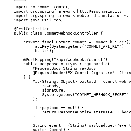
import
 co.commet.Commet;
import
 org.springframework.http.ResponseEntity;
import
 org.springframework.web.bind.annotation.
*
;
import
 java.util.Map;
@
RestController
public
 class
 CommetWebhookController
 {
    private
 final
 Commet commet 
=
 Commet.
builder
()
        .
apiKey
(System.
getenv
(
"COMMET_API_KEY"
))
        .
build
();
    @
PostMapping
(
"/api/webhooks/commet"
)
    public
 ResponseEntity<
String
> 
handle
(
        @
RequestBody
 String 
rawBody
,
        @
RequestHeader
(
"X-Commet-Signature"
) Strin
    ) {
        Map<
String
, 
Object
> payload 
=
 commet.
webho
            rawBody,
            signature,
            System.
getenv
(
"COMMET_WEBHOOK_SECRET"
)
        );
        if
 (payload 
==
 null
) {
            return
 ResponseEntity.
status
(
401
).
body
        }
        String event 
=
 (String) payload.
get
(
"event
        switch
 (event) {