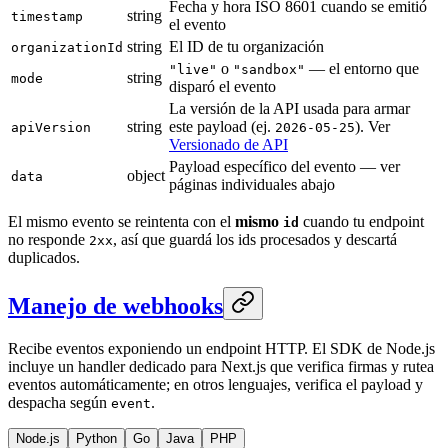
Fecha y hora ISO 8601 cuando se emitió
string
timestamp
el evento
string
El ID de tu organización
organizationId
o
— el entorno que
"live"
"sandbox"
string
mode
disparó el evento
La versión de la API usada para armar
string
este payload (ej.
). Ver
apiVersion
2026-05-25
Versionado de API
Payload específico del evento — ver
object
data
páginas individuales abajo
El mismo evento se reintenta con el
mismo
cuando tu endpoint
id
no responde
, así que guardá los ids procesados y descartá
2xx
duplicados.
Manejo de webhooks
Recibe eventos exponiendo un endpoint HTTP. El SDK de Node.js
incluye un handler dedicado para Next.js que verifica firmas y rutea
eventos automáticamente; en otros lenguajes, verifica el payload y
despacha según
.
event
Node.js
Python
Go
Java
PHP