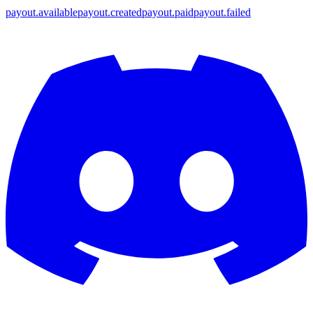
payout.available
payout.created
payout.paid
payout.failed