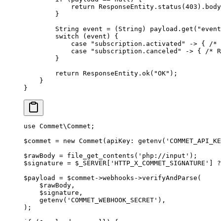
            return
 ResponseEntity.
status
(
403
).
body
        }
        String event 
=
 (String) payload.
get
(
"event
        switch
 (event) {
            case
 "subscription.activated"
 ->
 { 
/* 
            case
 "subscription.canceled"
 ->
 { 
/* R
        }
        return
 ResponseEntity.
ok
(
"OK"
);
    }
}
use
 Commet\Commet
;
$commet 
=
 new
 Commet
(
apiKey
: 
getenv
(
'COMMET_API_KE
$rawBody 
=
 file_get_contents
(
'php://input'
);
$signature 
=
 $_SERVER[
'HTTP_X_COMMET_SIGNATURE'
] 
?
$payload 
=
 $commet
->
webhooks
->
verifyAndParse
(
    $rawBody,
    $signature,
    getenv
(
'COMMET_WEBHOOK_SECRET'
),
);