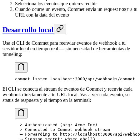
Selecciona los eventos que quieres recibir
Cuando ocurre un evento, Commet envía un request
a tu
POST
URL con la data del evento
Desarrollo local
Usa el CLI de Commet para reenviar eventos de webhook a tu
servidor local en tiempo real — sin necesidad de herramientas de
tunneling:
commet
 listen
 localhost:3000/api/webhooks/commet
El CLI se conecta al stream de eventos de Commet y reenvía cada
webhook directamente a tu URL local. Vas a ver cada evento, su
status de respuesta y el tiempo en la terminal:
  ✓ Authenticated (org: Acme Inc)
  ✓ Connected to Commet webhook stream
  ⟶ Forwarding to http://localhost:3000/api/webhoo
  ⟶ Signing secret: whsec_abc123...