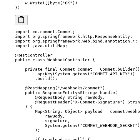
    w.
Write
([]
byte
(
"OK"
))
})
import
 co.commet.Commet;
import
 org.springframework.http.ResponseEntity;
import
 org.springframework.web.bind.annotation.
*
;
import
 java.util.Map;
@
RestController
public
 class
 WebhookController
 {
    private
 final
 Commet commet 
=
 Commet.
builder
()
        .
apiKey
(System.
getenv
(
"COMMET_API_KEY"
))
        .
build
();
    @
PostMapping
(
"/webhooks/commet"
)
    public
 ResponseEntity<
String
> 
handle
(
        @
RequestBody
 String 
rawBody
,
        @
RequestHeader
(
"X-Commet-Signature"
) Strin
    ) {
        Map<
String
, 
Object
> payload 
=
 commet.
webho
            rawBody,
            signature,
            System.
getenv
(
"COMMET_WEBHOOK_SECRET"
)
        );
        if
 (payload 
==
 null
) {