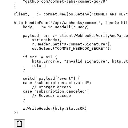
    "
github.com/commet-labs/commet-go/v9
"
)
client, _ 
:=
 commet.
New
(os.
Getenv
(
"COMMET_API_KEY"
http.
HandleFunc
(
"/api/webhooks/commet"
, 
func
(
w
 htt
    body, _ 
:=
 io.
ReadAll
(r.Body)
    payload, err 
:=
 client.Webhooks.
VerifyAndParse
        string
(body),
        r.Header.
Get
(
"X-Commet-Signature"
),
        os.
Getenv
(
"COMMET_WEBHOOK_SECRET"
),
    )
    if
 err 
!=
 nil
 {
        http.
Error
(w, 
"Invalid signature"
, http.St
        return
    }
    switch
 payload[
"event"
] {
    case
 "subscription.activated"
:
        // Otorgar acceso
    case
 "subscription.canceled"
:
        // Revocar acceso
    }
    w.
WriteHeader
(http.StatusOK)
})