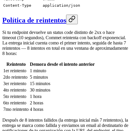
Content-Type
application/json
Política de reintentos
Si tu endpoint devuelve un status code distinto de 2xx o hace
timeout (10 segundos), Commet reintenta con backoff exponencial.
La entrega inicial cuenta como el primer intento, seguida de hasta 7
reintentos — 8 intentos en total en una ventana de aproximadamente
8 horas:
Reintento
Demora desde el intento anterior
1er reintento
1 minuto
2do reintento
5 minutos
3er reintento
15 minutos
4to reintento
30 minutos
5to reintento
1 hora
6to reintento
2 horas
7mo reintento
4 horas
Después de 8 intentos fallidos (la entrega inicial más 7 reintentos), la
entrega se marca como fallida y enviamos un email al destinatario de
notificaciones de tu organización con la URL del endpoint, el tipo