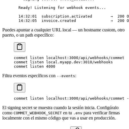
  Ready! Listening for webhook events...
  14:32:01  subscription.activated        →  200 O
  14:32:05  invoice.created               →  200 O
Puedes apuntar a cualquier URL local — un hostname custom, otro
puerto, o un path específico:
commet
 listen
 localhost:3000/api/webhooks/commet
commet
 listen
 local.myapp.dev:3010/webhooks
commet
 listen
 4000
Filtra eventos específicos con
:
--events
commet
 listen
 localhost:3000/api/webhooks/commet
 -
El signing secret se muestra cuando la sesión inicia. Configúralo
como
en tu
para verificar firmas
COMMET_WEBHOOK_SECRET
.env
localmente con el mismo código que vas a usar en producción.