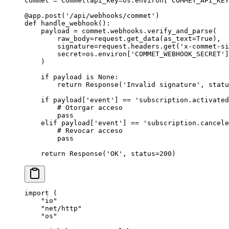
commet 
=
 Commet(
api_key
=
os.environ[
'COMMET_API_KEY
@app.post
(
'/api/webhooks/commet'
)
def
 handle_webhook
():
    payload 
=
 commet.webhooks.verify_and_parse(
        raw_body
=
request.get_data(
as_text
=
True
),
        signature
=
request.headers.get(
'x-commet-si
        secret
=
os.environ[
'COMMET_WEBHOOK_SECRET'
]
    )
    if
 payload 
is
 None
:
        return
 Response(
'Invalid signature'
, 
statu
    if
 payload[
'event'
] 
==
 'subscription.activated
        # Otorgar acceso
        pass
    elif
 payload[
'event'
] 
==
 'subscription.cancele
        # Revocar acceso
        pass
    return
 Response(
'OK'
, 
status
=
200
)
import
 (
    "
io
"
    "
net/http
"
    "
os
"