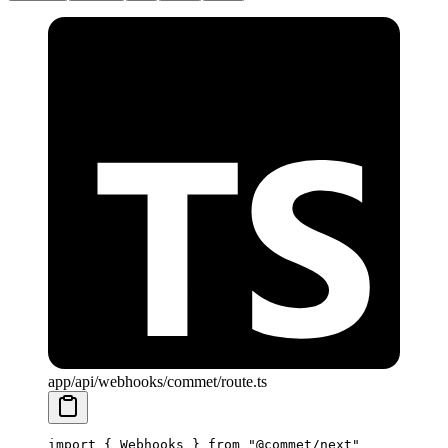
app/api/webhooks/commet/route.ts
import
 { Webhooks } 
from
 "@commet/next"