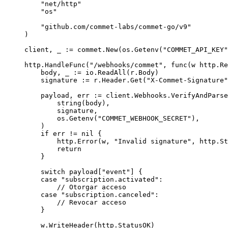
    "
net/http
"
    "
os
"
    "
github.com/commet-labs/commet-go/v9
"
)
client, _ 
:=
 commet.
New
(os.
Getenv
(
"COMMET_API_KEY"
http.
HandleFunc
(
"/webhooks/commet"
, 
func
(
w
 http
.
Re
    body, _ 
:=
 io.
ReadAll
(r.Body)
    signature 
:=
 r.Header.
Get
(
"X-Commet-Signature"
    payload, err 
:=
 client.Webhooks.
VerifyAndParse
        string
(body),
        signature,
        os.
Getenv
(
"COMMET_WEBHOOK_SECRET"
),
    )
    if
 err 
!=
 nil
 {
        http.
Error
(w, 
"Invalid signature"
, http.St
        return
    }
    switch
 payload[
"event"
] {
    case
 "subscription.activated"
:
        // Otorgar acceso
    case
 "subscription.canceled"
:
        // Revocar acceso
    }
    w.
WriteHeader
(http.StatusOK)