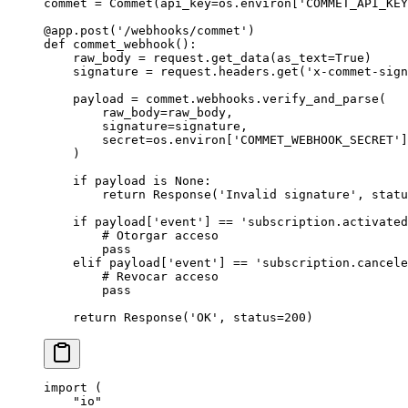
commet 
=
 Commet(
api_key
=
os.environ[
'COMMET_API_KEY
@app.post
(
'/webhooks/commet'
)
def
 commet_webhook
():
    raw_body 
=
 request.get_data(
as_text
=
True
)
    signature 
=
 request.headers.get(
'x-commet-sign
    payload 
=
 commet.webhooks.verify_and_parse(
        raw_body
=
raw_body,
        signature
=
signature,
        secret
=
os.environ[
'COMMET_WEBHOOK_SECRET'
]
    )
    if
 payload 
is
 None
:
        return
 Response(
'Invalid signature'
, 
statu
    if
 payload[
'event'
] 
==
 'subscription.activated
        # Otorgar acceso
        pass
    elif
 payload[
'event'
] 
==
 'subscription.cancele
        # Revocar acceso
        pass
    return
 Response(
'OK'
, 
status
=
200
)
import
 (
    "
io
"