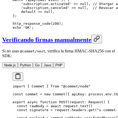
    'subscription.activated'
 =>
 null
, 
// Otorgar a
    'subscription.canceled'
 =>
 null
,  
// Revocar a
    default
 =>
 null
,
};
http_response_code
(
200
);
echo
 'OK'
;
Verificando firmas manualmente
Si no usas
, verifica la firma HMAC-SHA256 con el
@commet/next
SDK:
Node.js
Python
Go
Java
PHP
import
 { Commet } 
from
 "@commet/node"
const
 commet
 =
 new
 Commet
({ apiKey: process.env.
CO
export
 async
 function
 POST
(
request
:
 Request
) {
  const
 rawBody
 =
 await
 request.
text
()
  const
 signature
 =
 request.headers.
get
(
"x-commet-
  const
 payload
 =
 commet.webhooks.
verifyAndParse
({