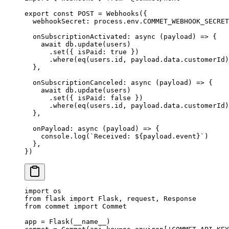
export
 const
 POST
 =
 Webhooks
({
  webhookSecret: process.env.
COMMET_WEBHOOK_SECRET
  onSubscriptionActivated
: 
async
 (
payload
) 
=>
 {
    await
 db.
update
(users)
      .
set
({ isPaid: 
true
 })
      .
where
(
eq
(users.id, payload.data.customerId)
  },
  onSubscriptionCanceled
: 
async
 (
payload
) 
=>
 {
    await
 db.
update
(users)
      .
set
({ isPaid: 
false
 })
      .
where
(
eq
(users.id, payload.data.customerId)
  },
  onPayload
: 
async
 (
payload
) 
=>
 {
    console.
log
(
`Received: ${
payload
.
event
}`
)
  },
})
import
 os
from
 flask 
import
 Flask, request, Response
from
 commet 
import
 Commet
app 
=
 Flask(
__name__
)