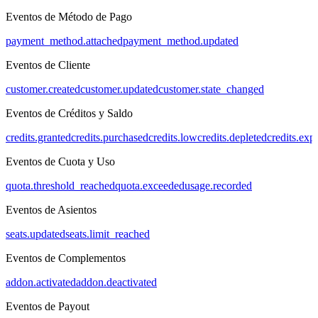
Eventos de Método de Pago
payment_method.attached
payment_method.updated
Eventos de Cliente
customer.created
customer.updated
customer.state_changed
Eventos de Créditos y Saldo
credits.granted
credits.purchased
credits.low
credits.depleted
credits.exp
Eventos de Cuota y Uso
quota.threshold_reached
quota.exceeded
usage.recorded
Eventos de Asientos
seats.updated
seats.limit_reached
Eventos de Complementos
addon.activated
addon.deactivated
Eventos de Payout