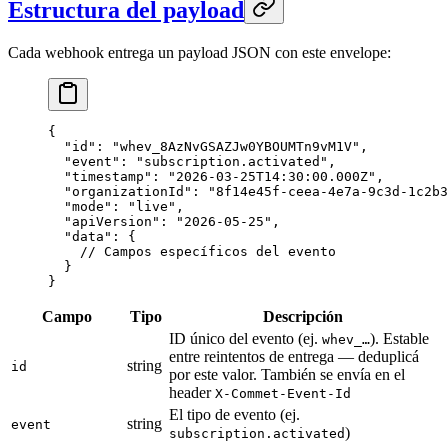
Estructura del payload
Cada webhook entrega un payload JSON con este envelope:
{
  "id"
: 
"whev_8AzNvGSAZJw0YBOUMTn9vM1V"
,
  "event"
: 
"subscription.activated"
,
  "timestamp"
: 
"2026-03-25T14:30:00.000Z"
,
  "organizationId"
: 
"8f14e45f-ceea-4e7a-9c3d-1c2b3
  "mode"
: 
"live"
,
  "apiVersion"
: 
"2026-05-25"
,
  "data"
: {
    // Campos específicos del evento
  }
}
Campo
Tipo
Descripción
ID único del evento (ej.
). Estable
whev_…
entre reintentos de entrega — deduplicá
string
id
por este valor. También se envía en el
header
X-Commet-Event-Id
El tipo de evento (ej.
string
event
)
subscription.activated