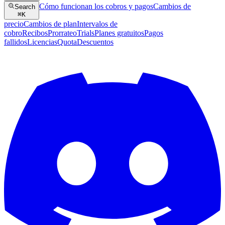
Cómo funcionan los cobros y pagos
Cambios de
Search
⌘
K
precio
Cambios de plan
Intervalos de
cobro
Recibos
Prorrateo
Trials
Planes gratuitos
Pagos
fallidos
Licencias
Quota
Descuentos