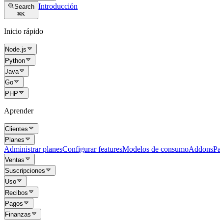
Introducción
Search
⌘
K
Inicio rápido
Node.js
Python
Java
Go
PHP
Aprender
Clientes
Planes
Administrar planes
Configurar features
Modelos de consumo
Addons
Pa
Ventas
Suscripciones
Uso
Recibos
Pagos
Finanzas