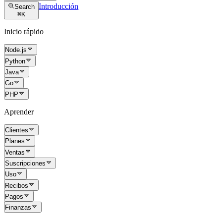
Introducción
Search
⌘
K
Inicio rápido
Node.js
Python
Java
Go
PHP
Aprender
Clientes
Planes
Ventas
Suscripciones
Uso
Recibos
Pagos
Finanzas