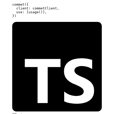
commet
({
  client: commetClient,
  use: [
usage
()],
})