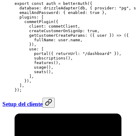
export
 const
 auth
 =
 betterAuth
({
  database: 
drizzleAdapter
(db, { provider: 
"pg"
, s
  emailAndPassword: { enabled: 
true
 },
  plugins: [
    commetPlugin
({
      client: commetClient,
      createCustomerOnSignUp: 
true
,
      getCustomerCreateParams
: ({ 
user
 }) 
=>
 ({
        fullName: user.name,
      }),
      use: [
        portal
({ returnUrl: 
"/dashboard"
 }),
        subscriptions
(),
        features
(),
        usage
(),
        seats
(),
      ],
    }),
  ],
});
Setup del cliente