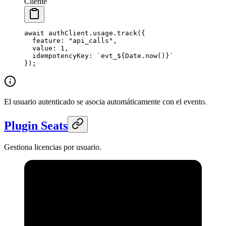
Cliente
await
 authClient.usage.
track
({
  feature: 
"api_calls"
,
  value: 
1
,
  idempotencyKey: 
`evt_${
Date
.
now
()
}`
});
El usuario autenticado se asocia automáticamente con el evento.
Plugin Seats
Gestiona licencias por usuario.