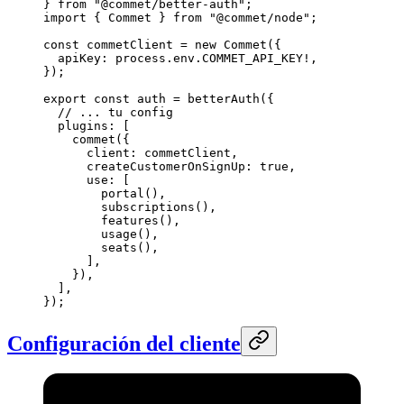
} 
from
 "@commet/better-auth"
;
import
 { Commet } 
from
 "@commet/node"
;
const
 commetClient
 =
 new
 Commet
({
  apiKey: process.env.
COMMET_API_KEY
!
,
});
export
 const
 auth
 =
 betterAuth
({
  // ... tu config
  plugins: [
    commet
({
      client: commetClient,
      createCustomerOnSignUp: 
true
,
      use: [
        portal
(),
        subscriptions
(),
        features
(),
        usage
(),
        seats
(),
      ],
    }),
  ],
});
Configuración del cliente