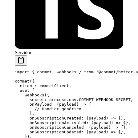
Servidor
import
 { commet, webhooks } 
from
 "@commet/better-a
commet
({
  client: commetClient,
  use: [
    webhooks
({
      secret: process.env.
COMMET_WEBHOOK_SECRET
,
      onPayload
: (
payload
) 
=>
 {
        // Handler genérico
      },
      onSubscriptionCreated
: (
payload
) 
=>
 {},
      onSubscriptionActivated
: (
payload
) 
=>
 {},
      onSubscriptionCanceled
: (
payload
) 
=>
 {},
      onSubscriptionUpdated
: (
payload
) 
=>
 {},
    }),