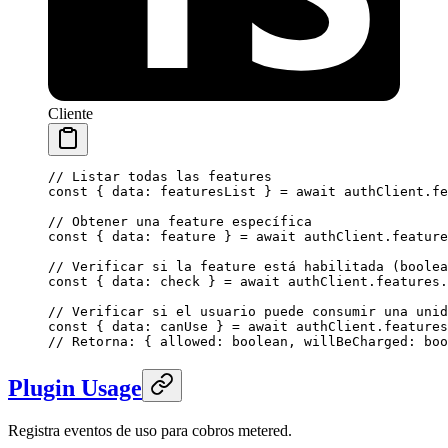
Cliente
// Listar todas las features
const
 { 
data
: 
featuresList
 } 
=
 await
 authClient.fe
// Obtener una feature específica
const
 { 
data
: 
feature
 } 
=
 await
 authClient.feature
// Verificar si la feature está habilitada (boolea
const
 { 
data
: 
check
 } 
=
 await
 authClient.features.
// Verificar si el usuario puede consumir una unid
const
 { 
data
: 
canUse
 } 
=
 await
 authClient.features
// Retorna: { allowed: boolean, willBeCharged: boo
Plugin Usage
Registra eventos de uso para cobros metered.