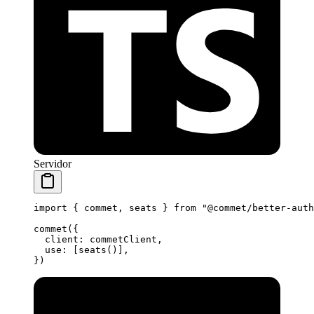
Servidor
import
 { commet, seats } 
from
 "@commet/better-auth
commet
({
  client: commetClient,
  use: [
seats
()],
})