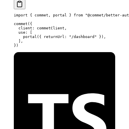
import
 { commet, portal } 
from
 "@commet/better-aut
commet
({
  client: commetClient,
  use: [
    portal
({ returnUrl: 
"/dashboard"
 }),
  ],
})