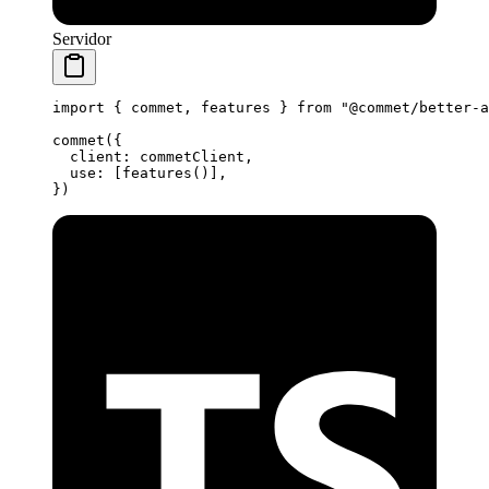
Servidor
import
 { commet, features } 
from
 "@commet/better-a
commet
({
  client: commetClient,
  use: [
features
()],
})