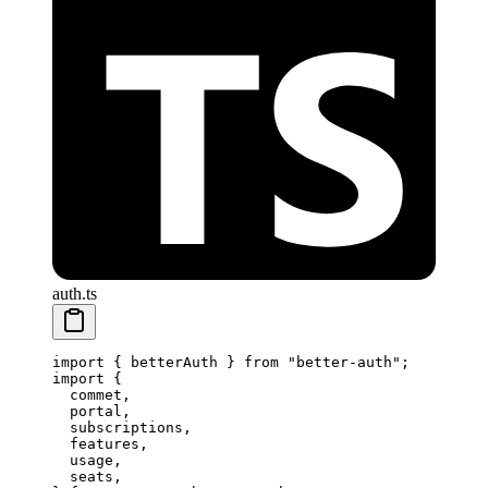
auth.ts
import
 { betterAuth } 
from
 "better-auth"
;
import
 {
  commet,
  portal,
  subscriptions,
  features,
  usage,
  seats,