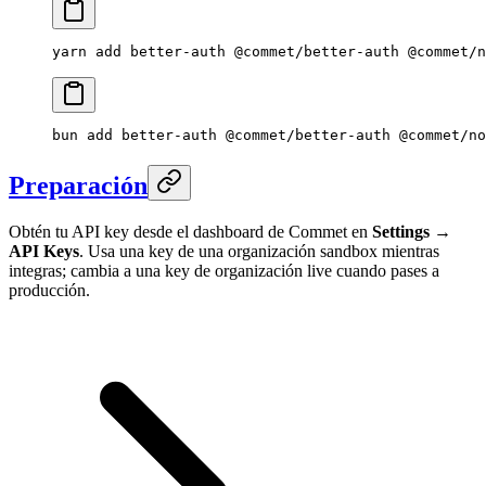
yarn
 add
 better-auth
 @commet/better-auth
 @commet/n
bun
 add
 better-auth
 @commet/better-auth
 @commet/no
Preparación
Obtén tu API key desde el dashboard de Commet en
Settings →
API Keys
. Usa una key de una organización sandbox mientras
integras; cambia a una key de organización live cuando pases a
producción.