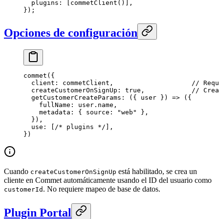
  plugins: [
commetClient
()],
});
Opciones de configuración
commet
({
  client: commetClient,                    
// Requ
  createCustomerOnSignUp: 
true
,            
// Crea
  getCustomerCreateParams
: ({ 
user
 }) 
=>
 ({
    fullName: user.name,
    metadata: { source: 
"web"
 },
  }),
  use: [
/* plugins */
],
})
Cuando
está habilitado, se crea un
createCustomerOnSignUp
cliente en Commet automáticamente usando el ID del usuario como
. No requiere mapeo de base de datos.
customerId
Plugin Portal