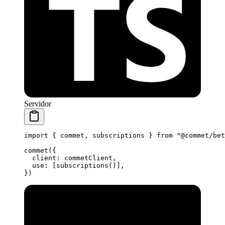
Servidor
import
 { commet, subscriptions } 
from
 "@commet/bet
commet
({
  client: commetClient,
  use: [
subscriptions
()],
})