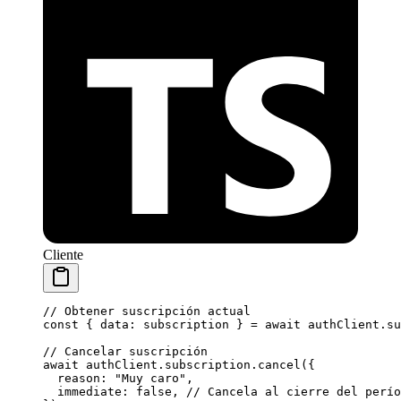
Cliente
// Obtener suscripción actual
const
 { 
data
: 
subscription
 } 
=
 await
 authClient.su
// Cancelar suscripción
await
 authClient.subscription.
cancel
({
  reason: 
"Muy caro"
,
  immediate: 
false
, 
// Cancela al cierre del perío