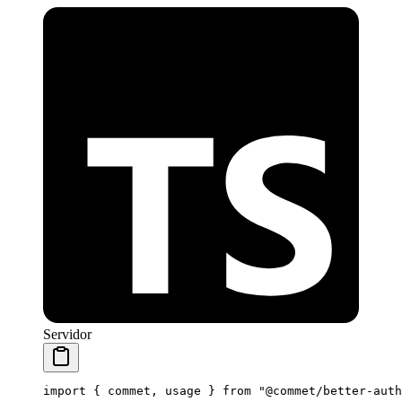
Servidor
import
 { commet, usage } 
from
 "@commet/better-auth