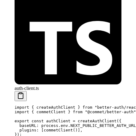
auth-client.ts
import
 { createAuthClient } 
from
 "better-auth/reac
import
 { commetClient } 
from
 "@commet/better-auth"
export
 const
 authClient
 =
 createAuthClient
({
  baseURL: process.env.
NEXT_PUBLIC_BETTER_AUTH_URL
  plugins: [
commetClient
()],
});