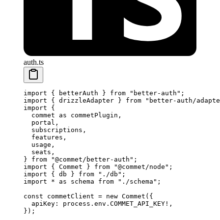
auth.ts
import
 { betterAuth } 
from
 "better-auth"
;
import
 { drizzleAdapter } 
from
 "better-auth/adapte
import
 {
  commet 
as
 commetPlugin,
  portal,
  subscriptions,
  features,
  usage,
  seats,
} 
from
 "@commet/better-auth"
;
import
 { Commet } 
from
 "@commet/node"
;
import
 { db } 
from
 "./db"
;
import
 *
 as
 schema 
from
 "./schema"
;
const
 commetClient
 =
 new
 Commet
({
  apiKey: process.env.
COMMET_API_KEY
!
,
});