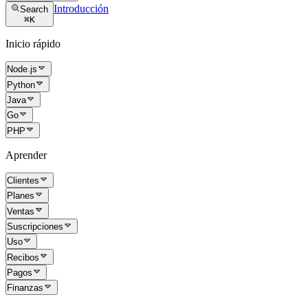
Introducción
Search
⌘
K
Inicio rápido
Node.js
Python
Java
Go
PHP
Aprender
Clientes
Planes
Ventas
Suscripciones
Uso
Recibos
Pagos
Finanzas