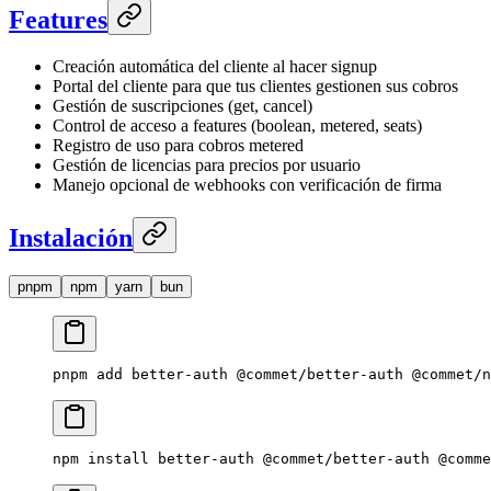
Features
Creación automática del cliente al hacer signup
Portal del cliente para que tus clientes gestionen sus cobros
Gestión de suscripciones (get, cancel)
Control de acceso a features (boolean, metered, seats)
Registro de uso para cobros metered
Gestión de licencias para precios por usuario
Manejo opcional de webhooks con verificación de firma
Instalación
pnpm
npm
yarn
bun
pnpm
 add
 better-auth
 @commet/better-auth
 @commet/n
npm
 install
 better-auth
 @commet/better-auth
 @comme