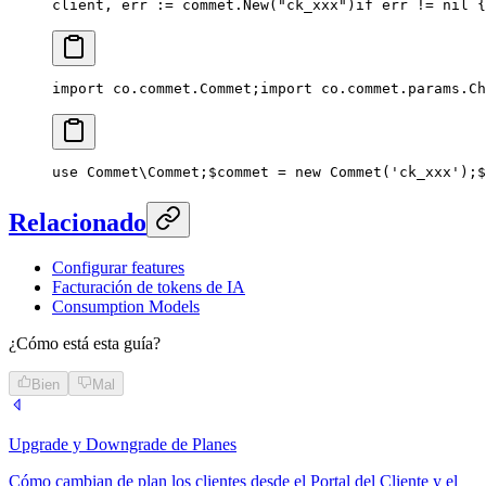
client, err := commet.New("ck_xxx")
if err != nil {
import co.commet.Commet;
import co.commet.params.Ch
use Commet\Commet;
$commet = new Commet('ck_xxx');
$
Relacionado
Configurar features
Facturación de tokens de IA
Consumption Models
¿Cómo está esta guía?
Bien
Mal
Upgrade y Downgrade de Planes
Cómo cambian de plan los clientes desde el Portal del Cliente y el