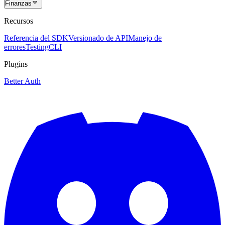
Finanzas
Recursos
Referencia del SDK
Versionado de API
Manejo de
errores
Testing
CLI
Plugins
Better Auth