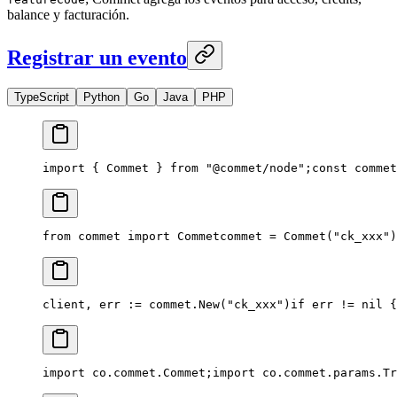
balance y facturación.
Registrar un evento
TypeScript
Python
Go
Java
PHP
import { Commet } from "@commet/node";
const commet
from commet import Commet
commet = Commet("ck_xxx")
client, err := commet.New("ck_xxx")
if err != nil {
import co.commet.Commet;
import co.commet.params.Tr