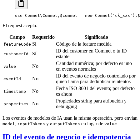
use Commet\Commet;
$commet = new Commet('ck_xxx');
$
El request acepta:
Campo
Requerido
Significado
Sí
Código de la feature medida
featureCode
ID del customer en Commet o tu ID
Sí
customerId
estable
Cantidad numérica; por defecto es uno
No
value
en eventos normales
ID del evento de negocio controlado por
No
eventId
quien llama para deduplicar reintentos
Fecha ISO 8601 del evento; por defecto
No
timestamp
es ahora
Propiedades string para atribución y
No
properties
debugging
Los eventos de modelos de IA usan la misma operación, pero envían
,
y
en lugar de
.
model
inputTokens
outputTokens
value
ID del evento de negocio e idempotencia