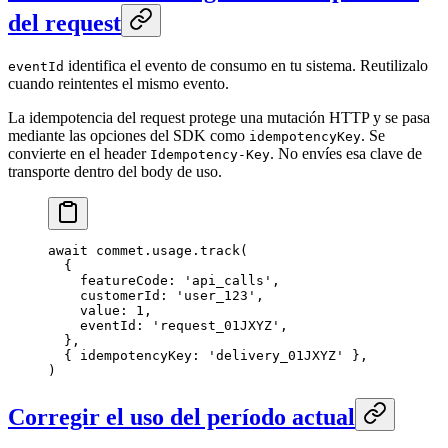
del request
identifica el evento de consumo en tu sistema. Reutilizalo
eventId
cuando reintentes el mismo evento.
La idempotencia del request protege una mutación HTTP y se pasa
mediante las opciones del SDK como
. Se
idempotencyKey
convierte en el header
. No envíes esa clave de
Idempotency-Key
transporte dentro del body de uso.
await
 commet.usage.
track
(
  {
    featureCode: 
'api_calls'
,
    customerId: 
'user_123'
,
    value: 
1
,
    eventId: 
'request_01JXYZ'
,
  },
  { idempotencyKey: 
'delivery_01JXYZ'
 },
)
Corregir el uso del período actual