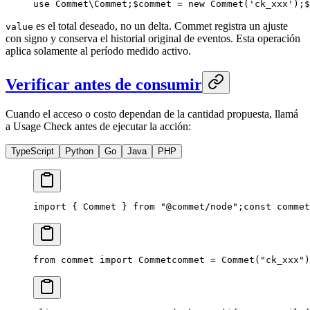
use Commet\Commet;
$commet = new Commet('ck_xxx');
$
es el total deseado, no un delta. Commet registra un ajuste
value
con signo y conserva el historial original de eventos. Esta operación
aplica solamente al período medido activo.
Verificar antes de consumir
Cuando el acceso o costo dependan de la cantidad propuesta, llamá
a Usage Check antes de ejecutar la acción:
TypeScript
Python
Go
Java
PHP
import { Commet } from "@commet/node";
const commet
from commet import Commet
commet = Commet("ck_xxx")