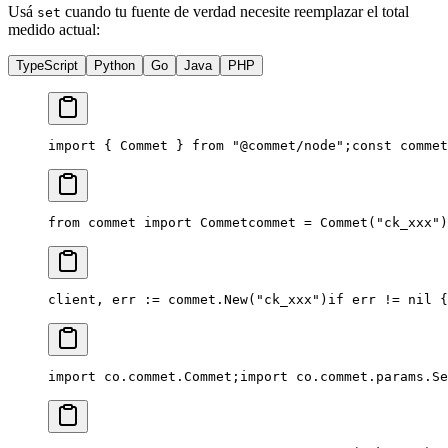
Usá
cuando tu fuente de verdad necesite reemplazar el total
set
medido actual:
TypeScript
Python
Go
Java
PHP
import { Commet } from "@commet/node";
const commet
from commet import Commet
commet = Commet("ck_xxx")
client, err := commet.New("ck_xxx")
if err != nil {
import co.commet.Commet;
import co.commet.params.Se