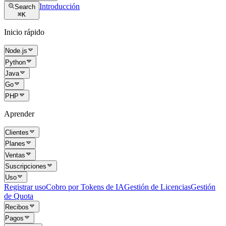
Introducción
Search
⌘
K
Inicio rápido
Node.js
Python
Java
Go
PHP
Aprender
Clientes
Planes
Ventas
Suscripciones
Uso
Registrar uso
Cobro por Tokens de IA
Gestión de Licencias
Gestión
de Quota
Recibos
Pagos