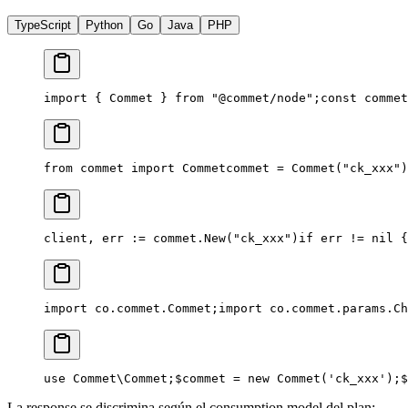
TypeScript
Python
Go
Java
PHP
import { Commet } from "@commet/node";
const commet
from commet import Commet
commet = Commet("ck_xxx")
client, err := commet.New("ck_xxx")
if err != nil {
import co.commet.Commet;
import co.commet.params.Ch
use Commet\Commet;
$commet = new Commet('ck_xxx');
$
La response se discrimina según el consumption model del plan: