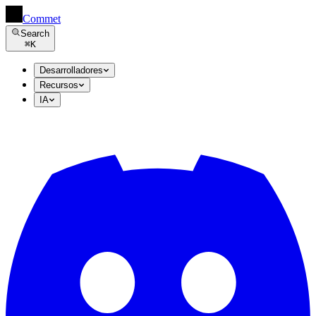
Commet
Search
⌘
K
Desarrolladores
Recursos
IA