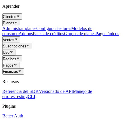
Aprender
Clientes
Planes
Administrar planes
Configurar features
Modelos de
consumo
Addons
Packs de créditos
Grupos de planes
Pagos únicos
Ventas
Suscripciones
Uso
Recibos
Pagos
Finanzas
Recursos
Referencia del SDK
Versionado de API
Manejo de
errores
Testing
CLI
Plugins
Better Auth