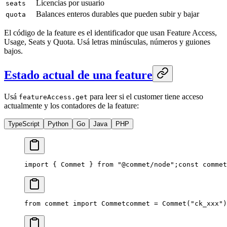
Licencias por usuario
seats
Balances enteros durables que pueden subir y bajar
quota
El código de la feature es el identificador que usan Feature Access,
Usage, Seats y Quota. Usá letras minúsculas, números y guiones
bajos.
Estado actual de una feature
Usá
para leer si el customer tiene acceso
featureAccess.get
actualmente y los contadores de la feature:
TypeScript
Python
Go
Java
PHP
import { Commet } from "@commet/node";
const commet
from commet import Commet
commet = Commet("ck_xxx")