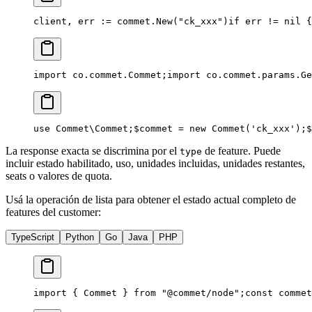
client, err := commet.New("ck_xxx")
if err != nil {
import co.commet.Commet;
import co.commet.params.Ge
use Commet\Commet;
$commet = new Commet('ck_xxx');
$
La response exacta se discrimina por el
de feature. Puede
type
incluir estado habilitado, uso, unidades incluidas, unidades restantes,
seats o valores de quota.
Usá la operación de lista para obtener el estado actual completo de
features del customer:
TypeScript
Python
Go
Java
PHP
import { Commet } from "@commet/node";
const commet