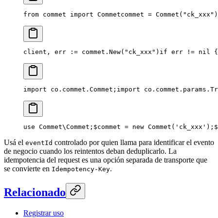
from commet import Commet
commet = Commet("ck_xxx")
client, err := commet.New("ck_xxx")
if err != nil {
import co.commet.Commet;
import co.commet.params.Tr
use Commet\Commet;
$commet = new Commet('ck_xxx');
$
Usá el
controlado por quien llama para identificar el evento
eventId
de negocio cuando los reintentos deban deduplicarlo. La
idempotencia del request es una opción separada de transporte que
se convierte en
.
Idempotency-Key
Relacionado
Registrar uso