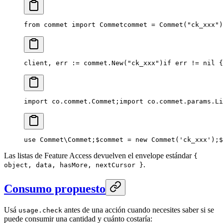
from commet import Commet
commet = Commet("ck_xxx")
client, err := commet.New("ck_xxx")
if err != nil {
import co.commet.Commet;
import co.commet.params.Li
use Commet\Commet;
$commet = new Commet('ck_xxx');
$
Las listas de Feature Access devuelven el envelope estándar
{
.
object, data, hasMore, nextCursor }
Consumo propuesto
Usá
antes de una acción cuando necesites saber si se
usage.check
puede consumir una cantidad y cuánto costaría: