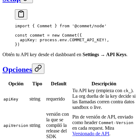
import
 { Commet } 
from
 '@commet/node'
const
 commet
 =
 new
 Commet
({
  apiKey: process.env.
COMMET_API_KEY
!
,
})
Obtén tu API key desde el dashboard en
Settings → API Keys
.
Opciones
Opción
Tipo
Default
Descripción
Tu API key (empieza con
).
ck_
La org dueña de la key decide si
string
requerido
apiKey
las llamadas corren contra datos
sandbox o live.
versión con
Pin de versión de API, enviado
la que se
como header
Commet-Version
string
compiló la
apiVersion
en cada request. Mira
release del
Versionado de API
.
SDK