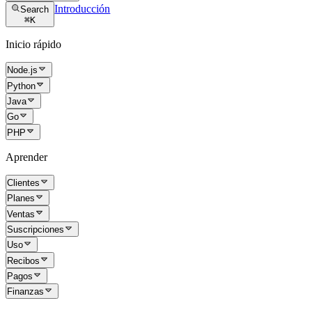
Introducción
Search
⌘
K
Inicio rápido
Node.js
Python
Java
Go
PHP
Aprender
Clientes
Planes
Ventas
Suscripciones
Uso
Recibos
Pagos
Finanzas