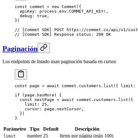
const
 commet
 =
 new
 Commet
({
  apiKey: process.env.
COMMET_API_KEY
!
,
  debug: 
true
,
})
// [Commet SDK] POST https://commet.co/api/v1/cust
// [Commet SDK] Response status: 200 OK
Paginación
Los endpoints de listado usan paginación basada en cursor.
const
 page
 =
 await
 commet.customers.
list
({ limit: 
if
 (page.hasMore) {
  const
 nextPage
 =
 await
 commet.customers.
list
({ 
    limit: 
25
,
    cursor: page.nextCursor,
  })
}
Parámetro
Tipo
Default
Descripción
number
25
Items por página (máx 100)
limit