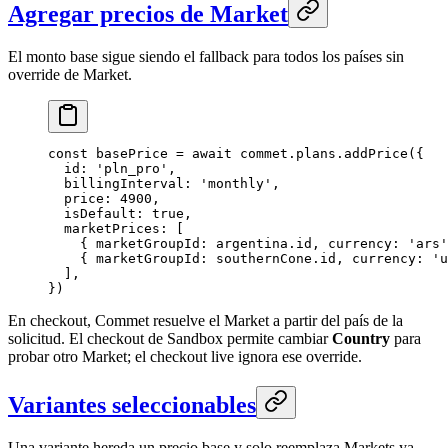
Agregar precios de Market
El monto base sigue siendo el fallback para todos los países sin
override de Market.
const
 basePrice
 =
 await
 commet.plans.
addPrice
({
  id: 
'pln_pro'
,
  billingInterval: 
'monthly'
,
  price: 
4900
,
  isDefault: 
true
,
  marketPrices: [
    { marketGroupId: argentina.id, currency: 
'ars'
    { marketGroupId: southernCone.id, currency: 
'u
  ],
})
En checkout, Commet resuelve el Market a partir del país de la
solicitud. El checkout de Sandbox permite cambiar
Country
para
probar otro Market; el checkout live ignora ese override.
Variantes seleccionables
Una variante hereda un precio base y solo reemplaza Markets ya