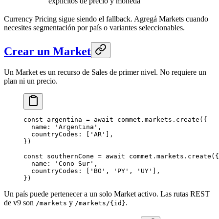
explícitos de precio y moneda
Currency Pricing sigue siendo el fallback. Agregá Markets cuando
necesites segmentación por país o variantes seleccionables.
Crear un Market
Un Market es un recurso de Sales de primer nivel. No requiere un
plan ni un precio.
const
 argentina
 =
 await
 commet.markets.
create
({
  name: 
'Argentina'
,
  countryCodes: [
'AR'
],
})
const
 southernCone
 =
 await
 commet.markets.
create
({
  name: 
'Cono Sur'
,
  countryCodes: [
'BO'
, 
'PY'
, 
'UY'
],
})
Un país puede pertenecer a un solo Market activo. Las rutas REST
de v9 son
y
.
/markets
/markets/{id}