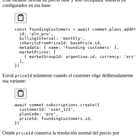
configurados en esa base:
const
 foundingCustomers
 =
 await
 commet.plans.
addPr
  id: 
'pln_pro'
,
  billingInterval: 
'monthly'
,
  inheritsFromPriceId: basePrice.id,
  metadata: { name: 
'Founding customers'
 },
  marketPrices: [
    { marketGroupId: argentina.id, currency: 
'ars'
  ],
})
Enviá
solamente cuando el customer elige deliberadamente
priceId
esa variante:
await
 commet.subscriptions.
create
({
  customerId: 
'user_123'
,
  planCode: 
'pro'
,
  priceId: foundingCustomers.id,
})
Omitir
conserva la resolución normal del precio por
priceId