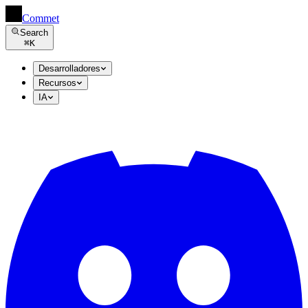
Commet
Search
⌘
K
Desarrolladores
Recursos
IA