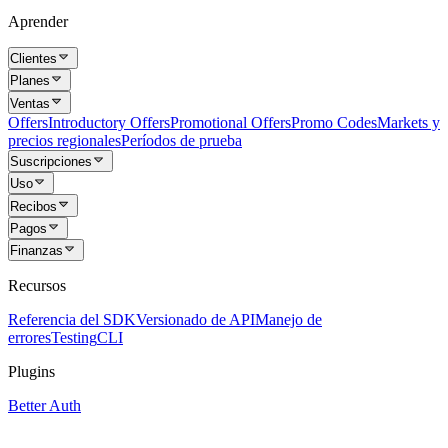
Aprender
Clientes
Planes
Ventas
Offers
Introductory Offers
Promotional Offers
Promo Codes
Markets y
precios regionales
Períodos de prueba
Suscripciones
Uso
Recibos
Pagos
Finanzas
Recursos
Referencia del SDK
Versionado de API
Manejo de
errores
Testing
CLI
Plugins
Better Auth