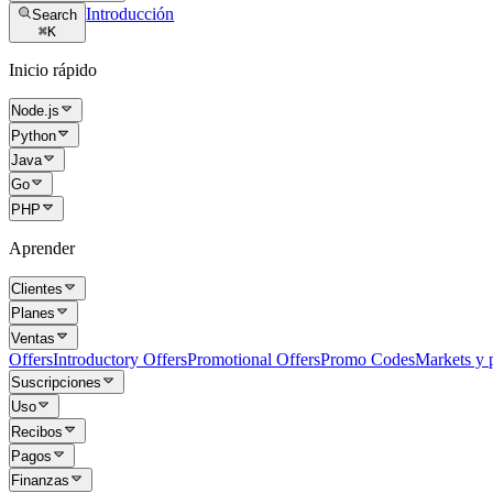
Introducción
Search
⌘
K
Inicio rápido
Node.js
Python
Java
Go
PHP
Aprender
Clientes
Planes
Ventas
Offers
Introductory Offers
Promotional Offers
Promo Codes
Markets y p
Suscripciones
Uso
Recibos
Pagos
Finanzas