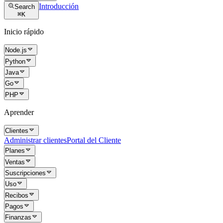
Introducción
Search
⌘
K
Inicio rápido
Node.js
Python
Java
Go
PHP
Aprender
Clientes
Administrar clientes
Portal del Cliente
Planes
Ventas
Suscripciones
Uso
Recibos
Pagos
Finanzas