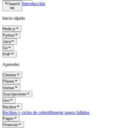
Introducción
Search
⌘
K
Inicio rápido
Node.js
Python
Java
Go
PHP
Aprender
Clientes
Planes
Ventas
Suscripciones
Uso
Recibos
Recibos y ciclos de cobro
Manejar pagos fallidos
Pagos
Finanzas