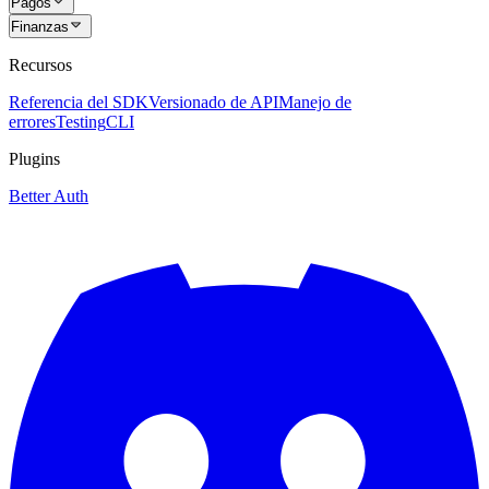
Pagos
Finanzas
Recursos
Referencia del SDK
Versionado de API
Manejo de
errores
Testing
CLI
Plugins
Better Auth