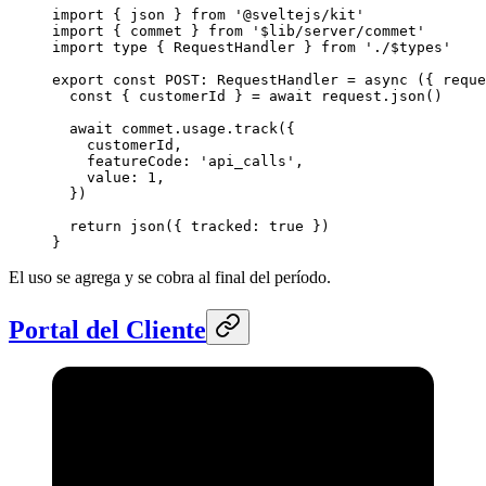
import
 { json } 
from
 '@sveltejs/kit'
import
 { commet } 
from
 '$lib/server/commet'
import
 type
 { RequestHandler } 
from
 './$types'
export
 const
 POST
:
 RequestHandler
 =
 async
 ({ 
reque
  const
 { 
customerId
 } 
=
 await
 request.
json
()
  await
 commet.usage.
track
({
    customerId,
    featureCode: 
'api_calls'
,
    value: 
1
,
  })
  return
 json
({ tracked: 
true
 })
}
El uso se agrega y se cobra al final del período.
Portal del Cliente