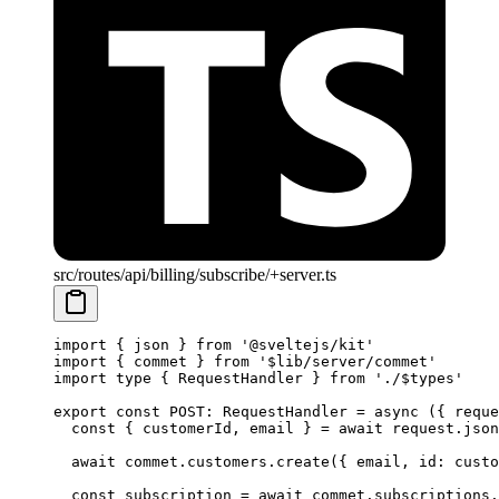
src/routes/api/billing/subscribe/+server.ts
import
 { json } 
from
 '@sveltejs/kit'
import
 { commet } 
from
 '$lib/server/commet'
import
 type
 { RequestHandler } 
from
 './$types'
export
 const
 POST
:
 RequestHandler
 =
 async
 ({ 
reque
  const
 { 
customerId
, 
email
 } 
=
 await
 request.
json
  await
 commet.customers.
create
({ email, id: custo
  const
 subscription
 =
 await
 commet.subscriptions.