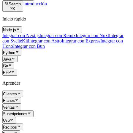
Introducción
Search
⌘
K
Inicio rápido
Node.js
Integrar con Next.js
Integrar con Remix
Integrar con Nuxt
Integrar
con SvelteKit
Integrar con Astro
Integrar con Express
Integrar con
Hono
Integrar con Bun
Python
Java
Go
PHP
Aprender
Clientes
Planes
Ventas
Suscripciones
Uso
Recibos