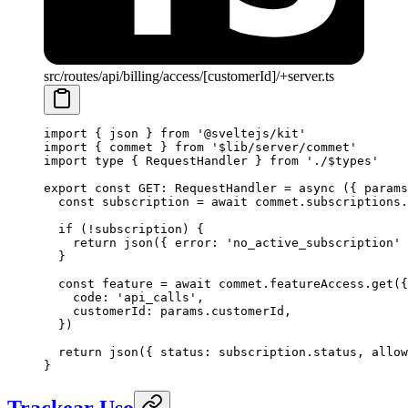
src/routes/api/billing/access/[customerId]/+server.ts
import
 { json } 
from
 '@sveltejs/kit'
import
 { commet } 
from
 '$lib/server/commet'
import
 type
 { RequestHandler } 
from
 './$types'
export
 const
 GET
:
 RequestHandler
 =
 async
 ({ 
params
  const
 subscription
 =
 await
 commet.subscriptions.
  if
 (
!
subscription) {
    return
 json
({ error: 
'no_active_subscription'
 
  }
  const
 feature
 =
 await
 commet.featureAccess.
get
({
    code: 
'api_calls'
,
    customerId: params.customerId,
  })
  return
 json
({ status: subscription.status, allow
}
Trackear Uso