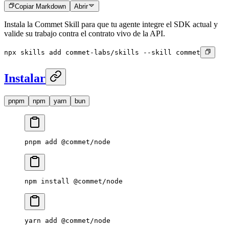
Copiar Markdown
Abrir
Instala la Commet Skill para que tu agente integre el SDK actual y
valide su trabajo contra el contrato vivo de la API.
npx skills add commet-labs/skills --skill commet
Instalar
pnpm
npm
yarn
bun
pnpm
 add
 @commet/node
npm
 install
 @commet/node
yarn
 add
 @commet/node