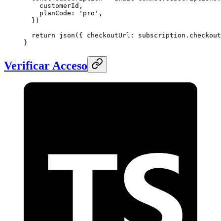
    customerId,
    planCode: 
'pro'
,
  })
  return
 json
({ checkoutUrl: subscription.checkout
}
Verificar Acceso