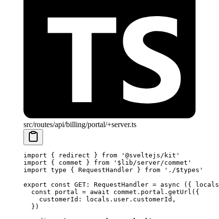
src/routes/api/billing/portal/+server.ts
import
 { redirect } 
from
 '@sveltejs/kit'
import
 { commet } 
from
 '$lib/server/commet'
import
 type
 { RequestHandler } 
from
 './$types'
export
 const
 GET
:
 RequestHandler
 =
 async
 ({ 
locals
  const
 portal
 =
 await
 commet.portal.
getUrl
({
    customerId: locals.user.customerId,
  })