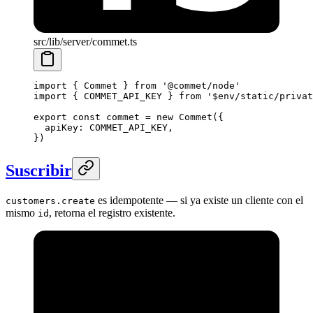
src/lib/server/commet.ts
import
 { Commet } 
from
 '@commet/node'
import
 { COMMET_API_KEY } 
from
 '$env/static/privat
export
 const
 commet
 =
 new
 Commet
({
  apiKey: 
COMMET_API_KEY
,
})
Suscribir
es idempotente — si ya existe un cliente con el
customers.create
mismo
, retorna el registro existente.
id