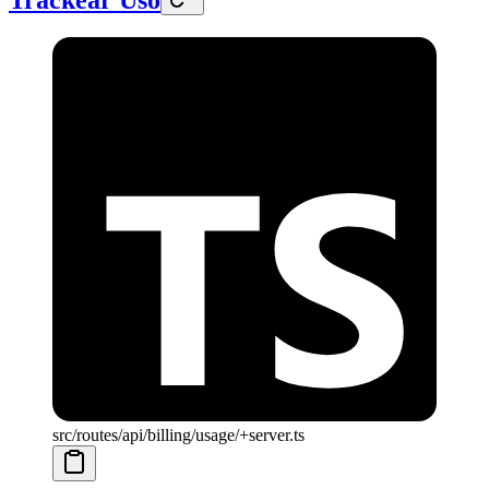
src/routes/api/billing/usage/+server.ts