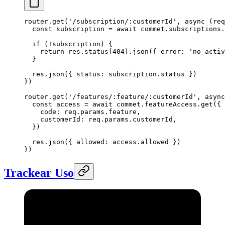
router.
get
(
'/subscription/:customerId'
, 
async
 (
req
  const
 subscription
 =
 await
 commet.subscriptions.
  if
 (
!
subscription) {
    return
 res.
status
(
404
).
json
({ error: 
'no_activ
  }
  res.
json
({ status: subscription.status })
})
router.
get
(
'/features/:feature/:customerId'
, 
async
  const
 access
 =
 await
 commet.featureAccess.
get
({
    code: req.params.feature,
    customerId: req.params.customerId,
  })
  res.
json
({ allowed: access.allowed })
})
Trackear Uso