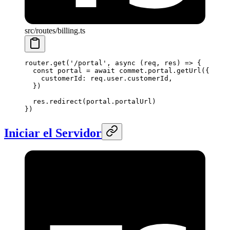
src/routes/billing.ts
router.
get
(
'/portal'
, 
async
 (
req
, 
res
) 
=>
 {
  const
 portal
 =
 await
 commet.portal.
getUrl
({
    customerId: req.user.customerId,
  })
  res.
redirect
(portal.portalUrl)
})
Iniciar el Servidor