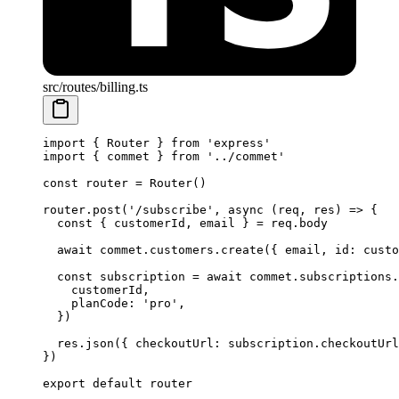
src/routes/billing.ts
import
 { Router } 
from
 'express'
import
 { commet } 
from
 '../commet'
const
 router
 =
 Router
()
router.
post
(
'/subscribe'
, 
async
 (
req
, 
res
) 
=>
 {
  const
 { 
customerId
, 
email
 } 
=
 req.body
  await
 commet.customers.
create
({ email, id: custo
  const
 subscription
 =
 await
 commet.subscriptions.
    customerId,
    planCode: 
'pro'
,
  })
  res.
json
({ checkoutUrl: subscription.checkoutUrl
})
export
 default
 router