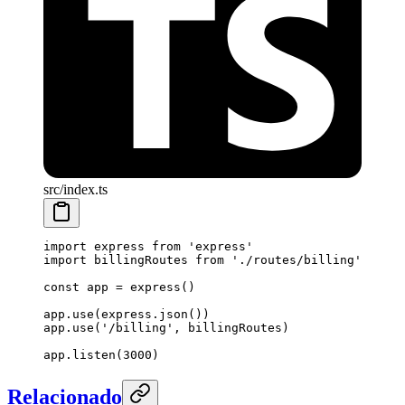
src/index.ts
import
 express 
from
 'express'
import
 billingRoutes 
from
 './routes/billing'
const
 app
 =
 express
()
app.
use
(express.
json
())
app.
use
(
'/billing'
, billingRoutes)
app.
listen
(
3000
)
Relacionado