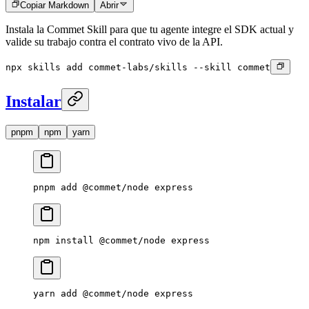
Copiar Markdown
Abrir
Instala la Commet Skill para que tu agente integre el SDK actual y
valide su trabajo contra el contrato vivo de la API.
npx skills add commet-labs/skills --skill commet
Instalar
pnpm
npm
yarn
pnpm
 add
 @commet/node
 express
npm
 install
 @commet/node
 express
yarn
 add
 @commet/node
 express