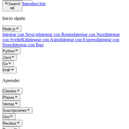
Introducción
Search
⌘
K
Inicio rápido
Node.js
Integrar con Next.js
Integrar con Remix
Integrar con Nuxt
Integrar
con SvelteKit
Integrar con Astro
Integrar con Express
Integrar con
Hono
Integrar con Bun
Python
Java
Go
PHP
Aprender
Clientes
Planes
Ventas
Suscripciones
Uso
Recibos