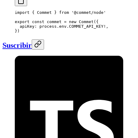
import
 { Commet } 
from
 '@commet/node'
export
 const
 commet
 =
 new
 Commet
({
  apiKey: process.env.
COMMET_API_KEY
!
,
})
Suscribir