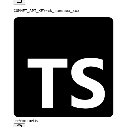
COMMET_API_KEY
=
ck_sandbox_xxx
src/commet.ts