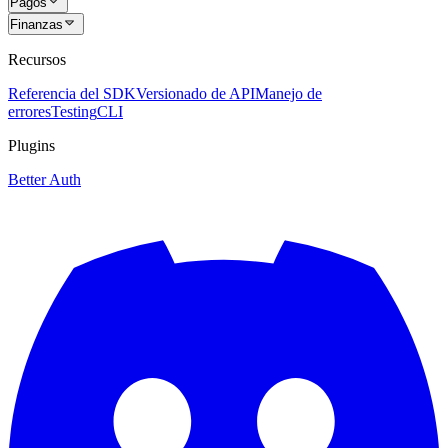
Pagos
Finanzas
Recursos
Referencia del SDK
Versionado de API
Manejo de
errores
Testing
CLI
Plugins
Better Auth