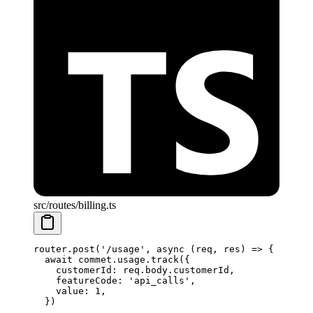
src/routes/billing.ts
router.
post
(
'/usage'
, 
async
 (
req
, 
res
) 
=>
 {
  await
 commet.usage.
track
({
    customerId: req.body.customerId,
    featureCode: 
'api_calls'
,
    value: 
1
,
  })