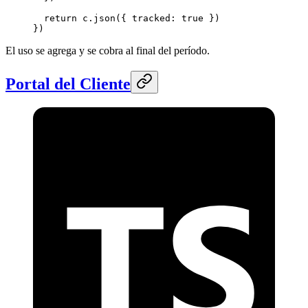
  return
 c.
json
({ tracked: 
true
 })
})
El uso se agrega y se cobra al final del período.
Portal del Cliente