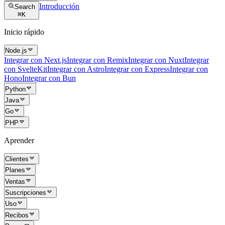
Introducción
Search
⌘
K
Inicio rápido
Node.js
Integrar con Next.js
Integrar con Remix
Integrar con Nuxt
Integrar
con SvelteKit
Integrar con Astro
Integrar con Express
Integrar con
Hono
Integrar con Bun
Python
Java
Go
PHP
Aprender
Clientes
Planes
Ventas
Suscripciones
Uso
Recibos