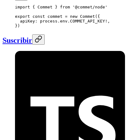
import
 { Commet } 
from
 '@commet/node'
export
 const
 commet
 =
 new
 Commet
({
  apiKey: process.env.
COMMET_API_KEY
!
,
})
Suscribir