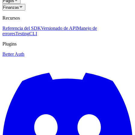
Pagos
Finanzas
Recursos
Referencia del SDK
Versionado de API
Manejo de
errores
Testing
CLI
Plugins
Better Auth