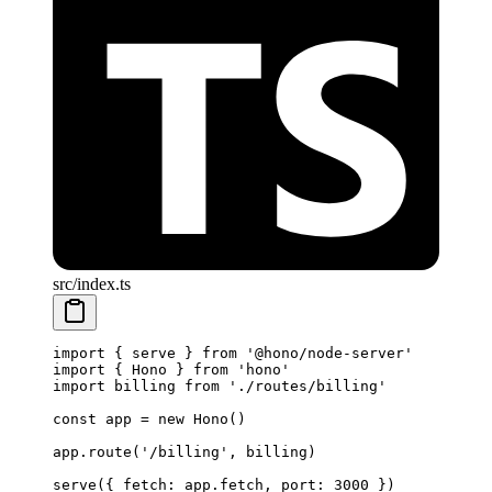
src/index.ts
import
 { serve } 
from
 '@hono/node-server'
import
 { Hono } 
from
 'hono'
import
 billing 
from
 './routes/billing'
const
 app
 =
 new
 Hono
()
app.
route
(
'/billing'
, billing)
serve
({ fetch: app.fetch, port: 
3000
 })