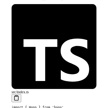
src/index.ts
import
 { Hono } 
from
 'hono'