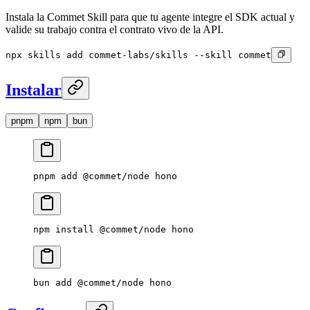
Instala la Commet Skill para que tu agente integre el SDK actual y
valide su trabajo contra el contrato vivo de la API.
npx skills add commet-labs/skills --skill commet
Instalar
pnpm
npm
bun
pnpm
 add
 @commet/node
 hono
npm
 install
 @commet/node
 hono
bun
 add
 @commet/node
 hono