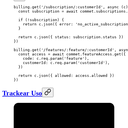
billing.
get
(
'/subscription/:customerId'
, 
async
 (
c
)
  const
 subscription
 =
 await
 commet.subscriptions.
  if
 (
!
subscription) {
    return
 c.
json
({ error: 
'no_active_subscription
  }
  return
 c.
json
({ status: subscription.status })
})
billing.
get
(
'/features/:feature/:customerId'
, 
asyn
  const
 access
 =
 await
 commet.featureAccess.
get
({
    code: c.req.
param
(
'feature'
),
    customerId: c.req.
param
(
'customerId'
),
  })
  return
 c.
json
({ allowed: access.allowed })
})
Trackear Uso