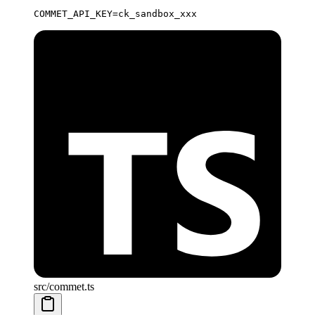
COMMET_API_KEY
=
ck_sandbox_xxx
src/commet.ts