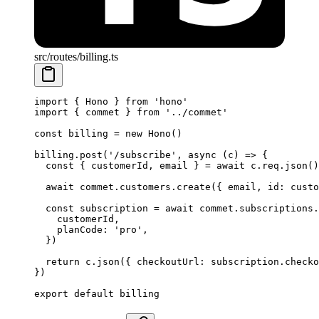
src/routes/billing.ts
import
 { Hono } 
from
 'hono'
import
 { commet } 
from
 '../commet'
const
 billing
 =
 new
 Hono
()
billing.
post
(
'/subscribe'
, 
async
 (
c
) 
=>
 {
  const
 { 
customerId
, 
email
 } 
=
 await
 c.req.
json
()
  await
 commet.customers.
create
({ email, id: custo
  const
 subscription
 =
 await
 commet.subscriptions.
    customerId,
    planCode: 
'pro'
,
  })
  return
 c.
json
({ checkoutUrl: subscription.checko
})
export
 default
 billing