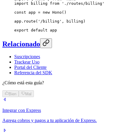
import
 billing 
from
 './routes/billing'
const
 app
 =
 new
 Hono
()
app.
route
(
'/billing'
, billing)
export
 default
 app
Relacionado
Suscripciones
Trackear Uso
Portal del Cliente
Referencia del SDK
¿Cómo está esta guía?
Bien
Mal
Integrar con Express
Agrega cobros y pagos a tu aplicación de Express.