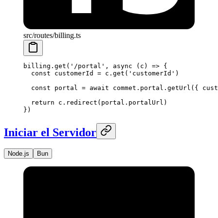
src/routes/billing.ts
billing.
get
(
'/portal'
, 
async
 (
c
) 
=>
 {
  const
 customerId
 =
 c.
get
(
'customerId'
)
  const
 portal
 =
 await
 commet.portal.
getUrl
({ cust
  return
 c.
redirect
(portal.portalUrl)
})
Iniciar el Servidor
Node.js
Bun