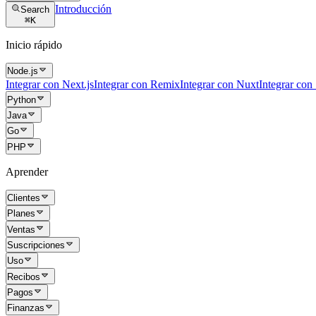
Introducción
Search
⌘
K
Inicio rápido
Node.js
Integrar con Next.js
Integrar con Remix
Integrar con Nuxt
Integrar con
Python
Java
Go
PHP
Aprender
Clientes
Planes
Ventas
Suscripciones
Uso
Recibos
Pagos
Finanzas