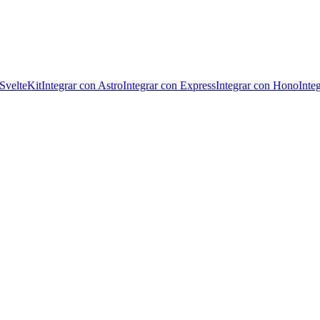
 SvelteKit
Integrar con Astro
Integrar con Express
Integrar con Hono
Inte