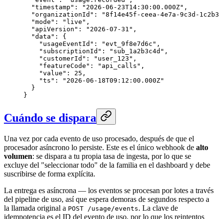
  "timestamp": "2026-06-23T14:30:00.000Z",

  "organizationId": "8f14e45f-ceea-4e7a-9c3d-1c2b3
  "mode": "live",

  "apiVersion": "2026-07-31",

  "data": {

    "usageEventId": "evt_9f8e7d6c",

    "subscriptionId": "sub_1a2b3c4d",

    "customerId": "user_123",

    "featureCode": "api_calls",

    "value": 25,

    "ts": "2026-06-18T09:12:00.000Z"

  }

}
Cuándo se dispara
Una vez por cada evento de uso procesado, después de que el
procesador asíncrono lo persiste. Este es el único webhook de
alto
volumen
: se dispara a tu propia tasa de ingesta, por lo que se
excluye del "seleccionar todo" de la familia en el dashboard y debe
suscribirse de forma explícita.
La entrega es asíncrona — los eventos se procesan por lotes a través
del pipeline de uso, así que espera demoras de segundos respecto a
la llamada original a
. La clave de
POST /usage/events
idempotencia es el ID del evento de uso, por lo que los reintentos