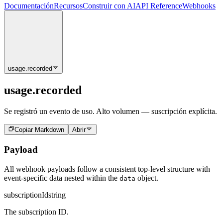
Documentación
Recursos
Construir con AI
API Reference
Webhooks
usage.recorded
usage.recorded
Se registró un evento de uso. Alto volumen — suscripción explícita.
Copiar Markdown
Abrir
Payload
All webhook payloads follow a consistent top-level structure with
event-specific data nested within the
object.
data
subscriptionId
string
The subscription ID.