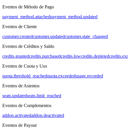
Eventos de Método de Pago
payment_method.attached
payment_method.updated
Eventos de Cliente
customer.created
customer.updated
customer.state_changed
Eventos de Créditos y Saldo
credits.granted
credits.purchased
credits.low
credits.depleted
credits.exp
Eventos de Cuota y Uso
quota.threshold_reached
quota.exceeded
usage.recorded
Eventos de Asientos
seats.updated
seats.limit_reached
Eventos de Complementos
addon.activated
addon.deactivated
Eventos de Payout