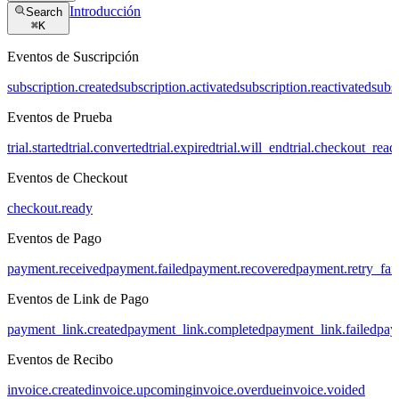
Introducción
Search
⌘
K
Eventos de Suscripción
subscription.created
subscription.activated
subscription.reactivated
subs
Eventos de Prueba
trial.started
trial.converted
trial.expired
trial.will_end
trial.checkout_read
Eventos de Checkout
checkout.ready
Eventos de Pago
payment.received
payment.failed
payment.recovered
payment.retry_fai
Eventos de Link de Pago
payment_link.created
payment_link.completed
payment_link.failed
pay
Eventos de Recibo
invoice.created
invoice.upcoming
invoice.overdue
invoice.voided