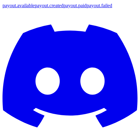
payout.available
payout.created
payout.paid
payout.failed