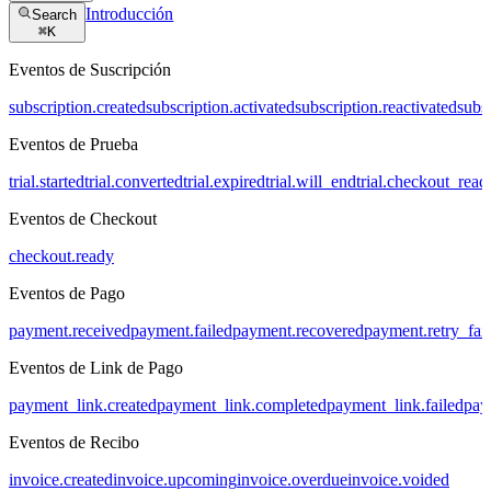
Introducción
Search
⌘
K
Eventos de Suscripción
subscription.created
subscription.activated
subscription.reactivated
subs
Eventos de Prueba
trial.started
trial.converted
trial.expired
trial.will_end
trial.checkout_read
Eventos de Checkout
checkout.ready
Eventos de Pago
payment.received
payment.failed
payment.recovered
payment.retry_fai
Eventos de Link de Pago
payment_link.created
payment_link.completed
payment_link.failed
pay
Eventos de Recibo
invoice.created
invoice.upcoming
invoice.overdue
invoice.voided