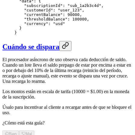
  "data": {

    "subscriptionId": "sub_1a2b3c4d",

    "customerId": "user_123",

    "currentBalance": 90000,

    "thresholdBalance": 100000,

    "currency": "usd"

  }

}
Cuándo se dispara
El procesador asíncrono de uso observa cada deducción de saldo.
Cuando un lote lleva el saldo prepago de estar por encima a estar en
o por debajo del 10% de la última recarga (reinicio del período,
recarga o ajuste manual), este evento se dispara una vez por cruce.
Una recarga lo rearma.
Los montos están en escala de tarifa (10000 = $1.00) en la moneda
de la suscripción.
Úsalo para incentivar al cliente a recargar antes de que se bloquee el
uso.
¿Cómo está esta guía?
Bien
Mal