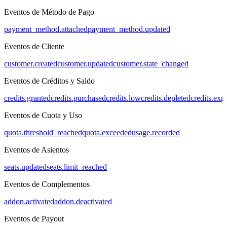
Eventos de Método de Pago
payment_method.attached
payment_method.updated
Eventos de Cliente
customer.created
customer.updated
customer.state_changed
Eventos de Créditos y Saldo
credits.granted
credits.purchased
credits.low
credits.depleted
credits.exp
Eventos de Cuota y Uso
quota.threshold_reached
quota.exceeded
usage.recorded
Eventos de Asientos
seats.updated
seats.limit_reached
Eventos de Complementos
addon.activated
addon.deactivated
Eventos de Payout