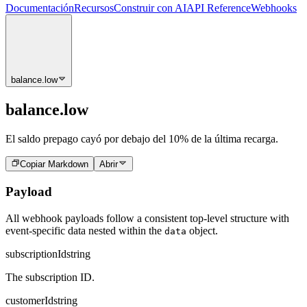
Documentación
Recursos
Construir con AI
API Reference
Webhooks
balance.low
balance.low
El saldo prepago cayó por debajo del 10% de la última recarga.
Copiar Markdown
Abrir
Payload
All webhook payloads follow a consistent top-level structure with
event-specific data nested within the
object.
data
subscriptionId
string
The subscription ID.
customerId
string