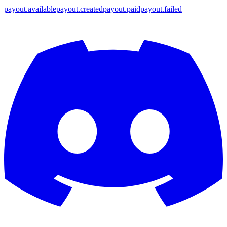
payout.available
payout.created
payout.paid
payout.failed