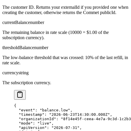
The customer ID. Returns your externalId if you provided one when
creating the customer, otherwise returns the Commet publicId.
currentBalance
number
The remaining balance in rate scale (10000 = $1.00 of the
subscription currency).
thresholdBalance
number
The low-balance threshold that was crossed: 10% of the last refill, in
rate scale.
currency
string
The subscription currency.
{

  "event": "balance.low",

  "timestamp": "2026-06-23T14:30:00.000Z",

  "organizationId": "8f14e45f-ceea-4e7a-9c3d-1c2b3
  "mode": "live",

  "apiVersion": "2026-07-31",
