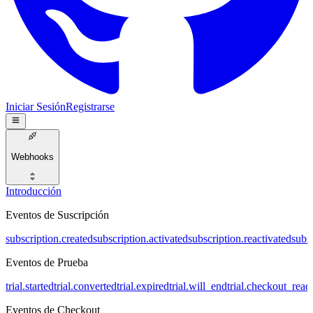
Iniciar Sesión
Registrarse
Webhooks
Introducción
Eventos de Suscripción
subscription.created
subscription.activated
subscription.reactivated
subs
Eventos de Prueba
trial.started
trial.converted
trial.expired
trial.will_end
trial.checkout_read
Eventos de Checkout