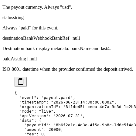
The payout currency. Always "usd".
status
string
Always "paid" for this event.
destinationBank
WebhookBankRef | null
Destination bank display metadata: bankName and last4.
paidAt
string | null
ISO 8601 datetime when the provider confirmed the deposit arrived.
{

  "event": "payout.paid",

  "timestamp": "2026-06-23T14:30:00.000Z",

  "organizationId": "8f14e45f-ceea-4e7a-9c3d-1c2b3
  "mode": "live",

  "apiVersion": "2026-07-31",

  "data": {

    "payoutId": "8b6f2a1c-4d3e-4f5a-9b8c-7d6e5f4a3
    "amount": 20000,

    "fee": 0,
