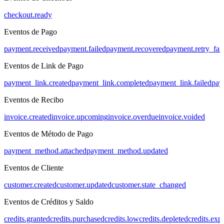
checkout.ready
Eventos de Pago
payment.received
payment.failed
payment.recovered
payment.retry_fai
Eventos de Link de Pago
payment_link.created
payment_link.completed
payment_link.failed
pay
Eventos de Recibo
invoice.created
invoice.upcoming
invoice.overdue
invoice.voided
Eventos de Método de Pago
payment_method.attached
payment_method.updated
Eventos de Cliente
customer.created
customer.updated
customer.state_changed
Eventos de Créditos y Saldo
credits.granted
credits.purchased
credits.low
credits.depleted
credits.exp