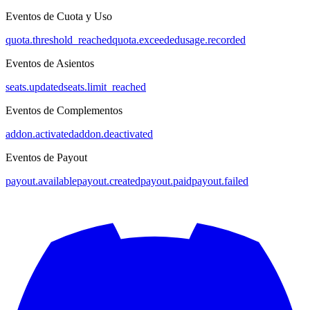
Eventos de Cuota y Uso
quota.threshold_reached
quota.exceeded
usage.recorded
Eventos de Asientos
seats.updated
seats.limit_reached
Eventos de Complementos
addon.activated
addon.deactivated
Eventos de Payout
payout.available
payout.created
payout.paid
payout.failed