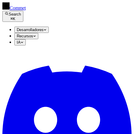
Commet
Search
⌘
K
Desarrolladores
Recursos
IA