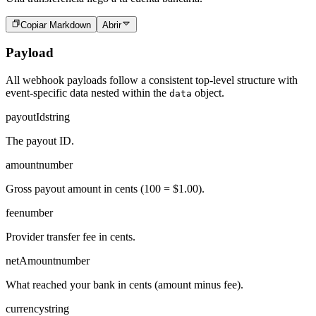
Copiar Markdown
Abrir
Payload
All webhook payloads follow a consistent top-level structure with
event-specific data nested within the
object.
data
payoutId
string
The payout ID.
amount
number
Gross payout amount in cents (100 = $1.00).
fee
number
Provider transfer fee in cents.
netAmount
number
What reached your bank in cents (amount minus fee).
currency
string