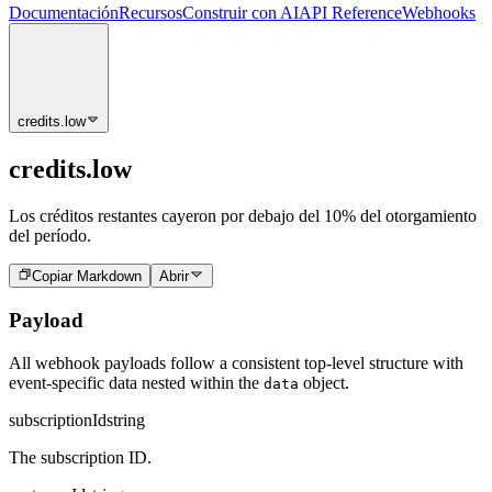
Documentación
Recursos
Construir con AI
API Reference
Webhooks
credits.low
credits.low
Los créditos restantes cayeron por debajo del 10% del otorgamiento
del período.
Copiar Markdown
Abrir
Payload
All webhook payloads follow a consistent top-level structure with
event-specific data nested within the
object.
data
subscriptionId
string
The subscription ID.