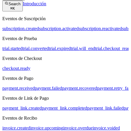
Introducción
Search
⌘
K
Eventos de Suscripción
subscription.created
subscription.activated
subscription.reactivated
subs
Eventos de Prueba
trial.started
trial.converted
trial.expired
trial.will_end
trial.checkout_read
Eventos de Checkout
checkout.ready
Eventos de Pago
payment.received
payment.failed
payment.recovered
payment.retry_fai
Eventos de Link de Pago
payment_link.created
payment_link.completed
payment_link.failed
pay
Eventos de Recibo
invoice.created
invoice.upcoming
invoice.overdue
invoice.voided