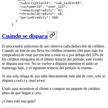
    "subscriptionId": "sub_1a2b3c4d",

    "customerId": "user_123",

    "remainingCredits": 42,

    "thresholdCredits": 50,

    "periodCredits": 500

  }

}
Cuándo se dispara
El procesador asíncrono de uso observa cada deducción de créditos.
Cuando un lote de uso lleva los créditos restantes (del plan más los
comprados) de estar por encima a estar en o por debajo del 10% de
los créditos otorgados en el último reinicio del período, este evento
se dispara una vez. No se vuelve a disparar mientras el saldo se
mantenga bajo, y el siguiente reinicio del período lo rearma.
Si una sola ráfaga de uso salta directamente más allá de cero, solo se
dispara
.
credits.depleted
Úsalo para incentivar al cliente a comprar un paquete de créditos
antes de que llegue a cero.
¿Cómo está esta guía?