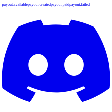
payout.available
payout.created
payout.paid
payout.failed