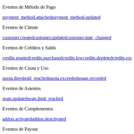
Eventos de Método de Pago
payment_method.attached
payment_method.updated
Eventos de Cliente
customer.created
customer.updated
customer.state_changed
Eventos de Créditos y Saldo
credits.granted
credits.purchased
credits.low
credits.depleted
credits.exp
Eventos de Cuota y Uso
quota.threshold_reached
quota.exceeded
usage.recorded
Eventos de Asientos
seats.updated
seats.limit_reached
Eventos de Complementos
addon.activated
addon.deactivated
Eventos de Payout