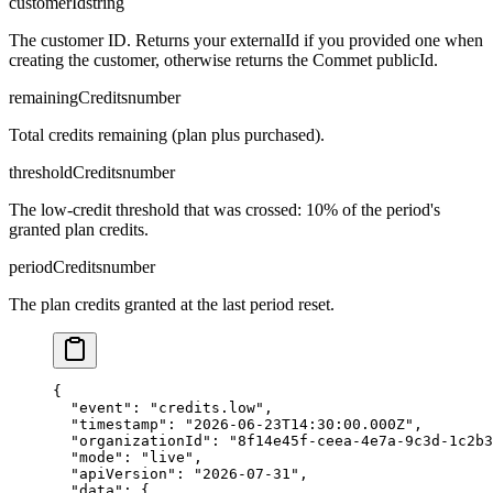
customerId
string
The customer ID. Returns your externalId if you provided one when
creating the customer, otherwise returns the Commet publicId.
remainingCredits
number
Total credits remaining (plan plus purchased).
thresholdCredits
number
The low-credit threshold that was crossed: 10% of the period's
granted plan credits.
periodCredits
number
The plan credits granted at the last period reset.
{

  "event": "credits.low",

  "timestamp": "2026-06-23T14:30:00.000Z",

  "organizationId": "8f14e45f-ceea-4e7a-9c3d-1c2b3
  "mode": "live",

  "apiVersion": "2026-07-31",

  "data": {
