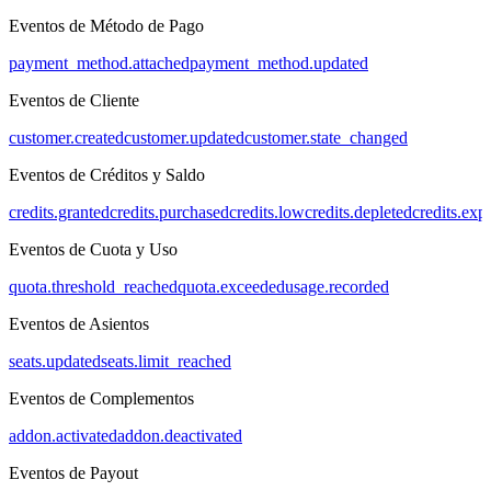
Eventos de Método de Pago
payment_method.attached
payment_method.updated
Eventos de Cliente
customer.created
customer.updated
customer.state_changed
Eventos de Créditos y Saldo
credits.granted
credits.purchased
credits.low
credits.depleted
credits.exp
Eventos de Cuota y Uso
quota.threshold_reached
quota.exceeded
usage.recorded
Eventos de Asientos
seats.updated
seats.limit_reached
Eventos de Complementos
addon.activated
addon.deactivated
Eventos de Payout