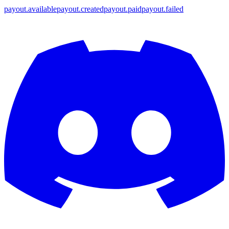
payout.available
payout.created
payout.paid
payout.failed