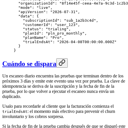
  "organizationId": "8f14e45f-ceea-4e7a-9c3d-1c2b3
  "mode": "live",

  "apiVersion": "2026-07-31",

  "data": {

    "subscriptionId": "sub_1a2b3c4d",

    "customerId": "user_123",

    "status": "trialing",

    "planId": "pln_pro_monthly",

    "planName": "Pro",

    "trialEndsAt": "2026-04-08T00:00:00.000Z"

  }

}
Cuándo se dispara
Un escaneo diario encuentra las pruebas que terminan dentro de los
próximos 3 días y emite este evento una vez por prueba. La clave de
idempotencia se deriva de la suscripción y la fecha de fin de la
prueba, por lo que volver a ejecutar el escaneo nunca envía un
duplicado.
Usalo para recordarle al cliente que la facturación comienza el
: el momento más efectivo para prevenir el churn
trialEndsAt
involuntario y los cobros sorpresa.
Si la fecha de fin de la prueba cambia después de que se disparó este