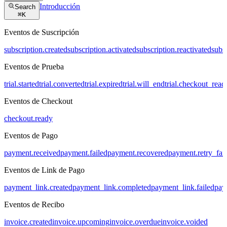
Introducción
Search
⌘
K
Eventos de Suscripción
subscription.created
subscription.activated
subscription.reactivated
subs
Eventos de Prueba
trial.started
trial.converted
trial.expired
trial.will_end
trial.checkout_read
Eventos de Checkout
checkout.ready
Eventos de Pago
payment.received
payment.failed
payment.recovered
payment.retry_fai
Eventos de Link de Pago
payment_link.created
payment_link.completed
payment_link.failed
pay
Eventos de Recibo
invoice.created
invoice.upcoming
invoice.overdue
invoice.voided