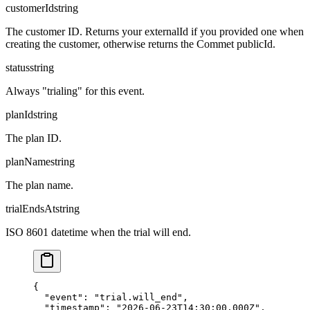
customerId
string
The customer ID. Returns your externalId if you provided one when
creating the customer, otherwise returns the Commet publicId.
status
string
Always "trialing" for this event.
planId
string
The plan ID.
planName
string
The plan name.
trialEndsAt
string
ISO 8601 datetime when the trial will end.
{

  "event": "trial.will_end",

  "timestamp": "2026-06-23T14:30:00.000Z",
