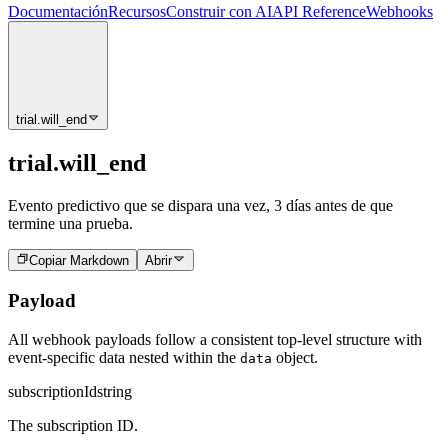
Documentación
Recursos
Construir con AI
API Reference
Webhooks
trial.will_end
trial.will_end
Evento predictivo que se dispara una vez, 3 días antes de que
termine una prueba.
Copiar Markdown
Abrir
Payload
All webhook payloads follow a consistent top-level structure with
event-specific data nested within the
object.
data
subscriptionId
string
The subscription ID.