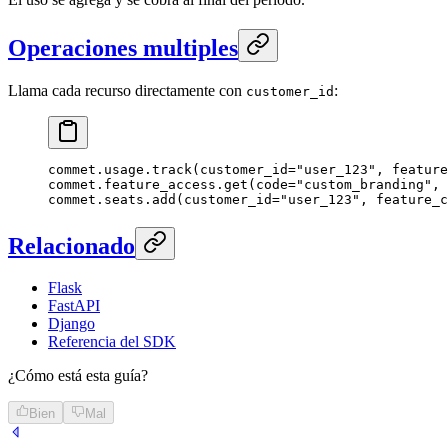
Operaciones multiples
Llama cada recurso directamente con
:
customer_id
commet.usage.track(
customer_id
=
"user_123"
, 
feature
commet.feature_access.get(
code
=
"custom_branding"
, 
commet.seats.add(
customer_id
=
"user_123"
, 
feature_c
Relacionado
Flask
FastAPI
Django
Referencia del SDK
¿Cómo está esta guía?
Bien
Mal