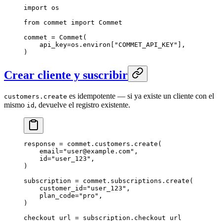
import
 os
from
 commet 
import
 Commet
commet 
=
 Commet(
    api_key
=
os.environ[
"COMMET_API_KEY"
],
)
Crear cliente y suscribir
es idempotente — si ya existe un cliente con el
customers.create
mismo
, devuelve el registro existente.
id
response 
=
 commet.customers.create(
    email
=
"user@example.com"
,
    id
=
"user_123"
,
)
subscription 
=
 commet.subscriptions.create(
    customer_id
=
"user_123"
,
    plan_code
=
"pro"
,
)
checkout_url 
=
 subscription.checkout_url