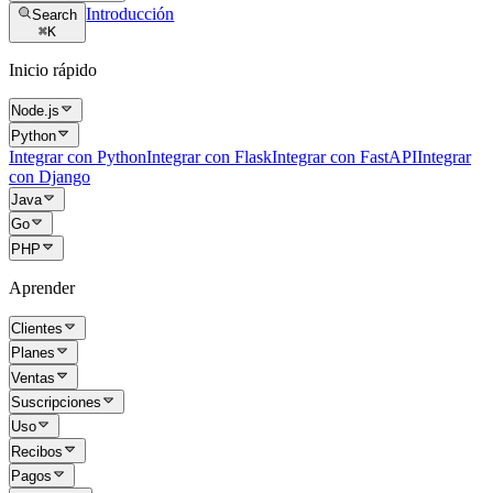
Introducción
Search
⌘
K
Inicio rápido
Node.js
Python
Integrar con Python
Integrar con Flask
Integrar con FastAPI
Integrar
con Django
Java
Go
PHP
Aprender
Clientes
Planes
Ventas
Suscripciones
Uso
Recibos
Pagos