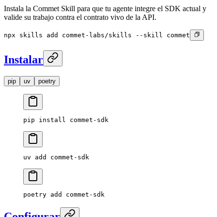
Instala la Commet Skill para que tu agente integre el SDK actual y
valide su trabajo contra el contrato vivo de la API.
npx skills add commet-labs/skills --skill commet
Instalar
pip
uv
poetry
pip
 install
 commet-sdk
uv
 add
 commet-sdk
poetry
 add
 commet-sdk
Configurar