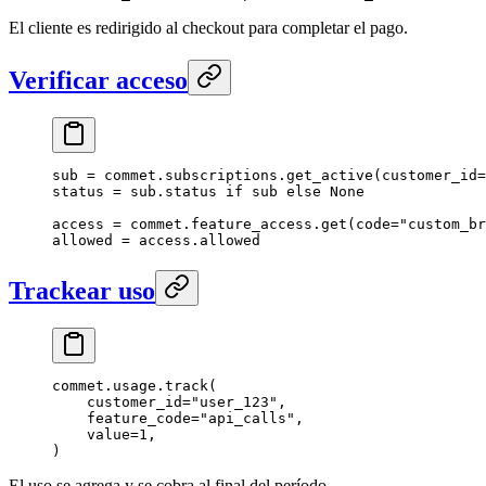
El cliente es redirigido al checkout para completar el pago.
Verificar acceso
sub 
=
 commet.subscriptions.get_active(
customer_id
=
status 
=
 sub.status 
if
 sub 
else
 None
access 
=
 commet.feature_access.get(
code
=
"custom_br
allowed 
=
 access.allowed
Trackear uso
commet.usage.track(
    customer_id
=
"user_123"
,
    feature_code
=
"api_calls"
,
    value
=
1
,
)
El uso se agrega y se cobra al final del período.