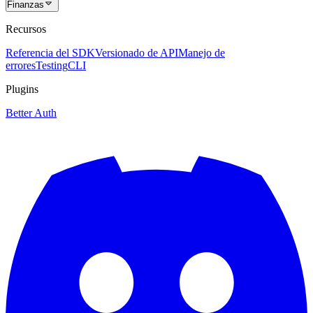
Finanzas
Recursos
Referencia del SDK
Versionado de API
Manejo de
errores
Testing
CLI
Plugins
Better Auth