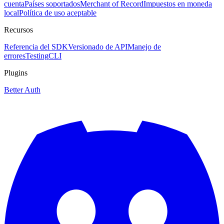
cuenta
Países soportados
Merchant of Record
Impuestos en moneda
local
Política de uso aceptable
Recursos
Referencia del SDK
Versionado de API
Manejo de
errores
Testing
CLI
Plugins
Better Auth