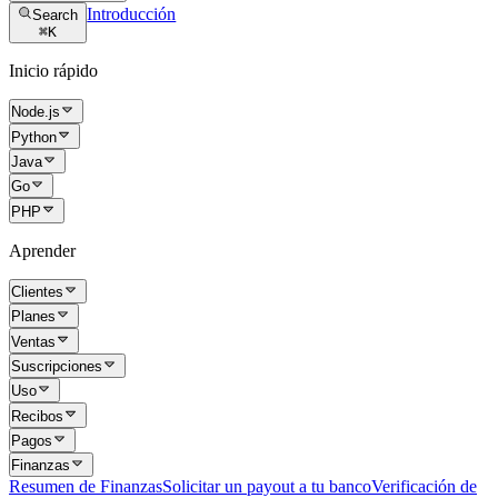
Introducción
Search
⌘
K
Inicio rápido
Node.js
Python
Java
Go
PHP
Aprender
Clientes
Planes
Ventas
Suscripciones
Uso
Recibos
Pagos
Finanzas
Resumen de Finanzas
Solicitar un payout a tu banco
Verificación de