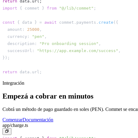
return
 data
.
url
;
import
{
 commet 
}
from
"@/lib/commet"
;
const
{
 data 
}
=
await
 commet
.
payments
.
create
(
{
  amount
:
25000
,
  currency
:
"pen"
,
  description
:
"Pro onboarding session"
,
  successUrl
:
"https://app.example.com/success"
,
}
)
;
return
 data
.
url
;
Integración
Empezá a cobrar en minutos
Cobrá un método de pago guardado en soles (PEN). Commet se encarga
Comenzar
Documentación
app/charge.ts