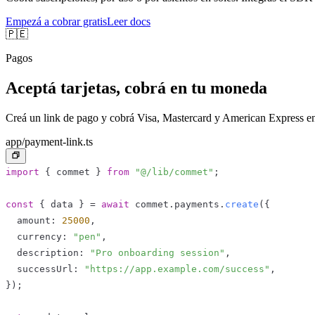
Empezá a cobrar gratis
Leer docs
🇵🇪
Pagos
Aceptá tarjetas, cobrá en tu moneda
Creá un link de pago y cobrá Visa, Mastercard y American Express en 
app/payment-link.ts
import
{
 commet 
}
from
"@/lib/commet"
;
const
{
 data 
}
=
await
 commet
.
payments
.
create
(
{
  amount
:
25000
,
  currency
:
"pen"
,
  description
:
"Pro onboarding session"
,
  successUrl
:
"https://app.example.com/success"
,
}
)
;