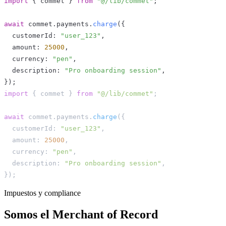
import
{
 commet 
}
from
"@/lib/commet"
;
await
 commet
.
payments
.
charge
(
{
  customerId
:
"user_123"
,
  amount
:
25000
,
  currency
:
"pen"
,
  description
:
"Pro onboarding session"
,
}
)
;
import
{
 commet 
}
from
"@/lib/commet"
;
await
 commet
.
payments
.
charge
(
{
  customerId
:
"user_123"
,
  amount
:
25000
,
  currency
:
"pen"
,
  description
:
"Pro onboarding session"
,
}
)
;
Impuestos y compliance
Somos el Merchant of Record