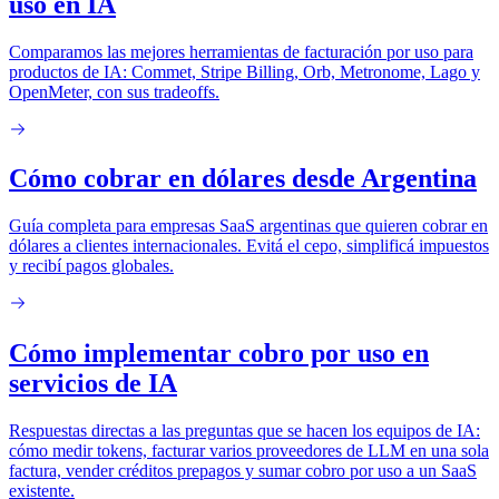
uso en IA
Comparamos las mejores herramientas de facturación por uso para
productos de IA: Commet, Stripe Billing, Orb, Metronome, Lago y
OpenMeter, con sus tradeoffs.
Cómo cobrar en dólares desde Argentina
Guía completa para empresas SaaS argentinas que quieren cobrar en
dólares a clientes internacionales. Evitá el cepo, simplificá impuestos
y recibí pagos globales.
Cómo implementar cobro por uso en
servicios de IA
Respuestas directas a las preguntas que se hacen los equipos de IA:
cómo medir tokens, facturar varios proveedores de LLM en una sola
factura, vender créditos prepagos y sumar cobro por uso a un SaaS
existente.