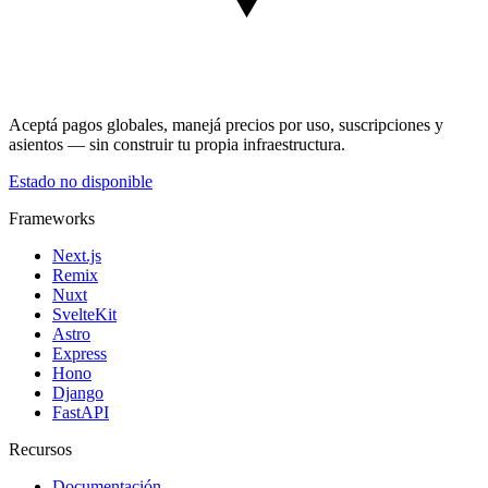
Aceptá pagos globales, manejá precios por uso, suscripciones y
asientos — sin construir tu propia infraestructura.
Estado no disponible
Frameworks
Next.js
Remix
Nuxt
SvelteKit
Astro
Express
Hono
Django
FastAPI
Recursos
Documentación