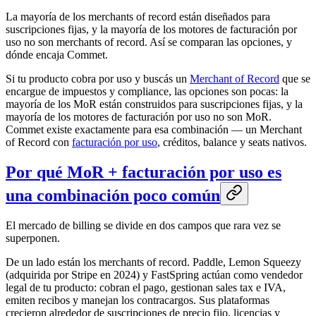
La mayoría de los merchants of record están diseñados para
suscripciones fijas, y la mayoría de los motores de facturación por
uso no son merchants of record. Así se comparan las opciones, y
dónde encaja Commet.
Si tu producto cobra por uso y buscás un
Merchant of Record
que se
encargue de impuestos y compliance, las opciones son pocas: la
mayoría de los MoR están construidos para suscripciones fijas, y la
mayoría de los motores de facturación por uso no son MoR.
Commet existe exactamente para esa combinación — un Merchant
of Record con
facturación por uso
, créditos, balance y seats nativos.
Por qué MoR + facturación por uso es
una combinación poco común
El mercado de billing se divide en dos campos que rara vez se
superponen.
De un lado están los merchants of record. Paddle, Lemon Squeezy
(adquirida por Stripe en 2024) y FastSpring actúan como vendedor
legal de tu producto: cobran el pago, gestionan sales tax e IVA,
emiten recibos y manejan los contracargos. Sus plataformas
crecieron alrededor de suscripciones de precio fijo, licencias y