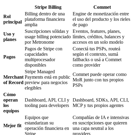
Stripe Billing
Commet
Billing dentro de una
Engine de monetización entre
Rol
plataforma financiera
el uso del producto y los rieles
principal
amplia
de pago
Suscripciones sólidas y
Eventos, features, planes,
Uso y
usage billing potenciado
límites, créditos, balances y
planes
por Metronome
accesos en un solo modelo
Pagos de Stripe con
Conectá tus PSPs, routeá
capacidades
según el contexto, sumá
Pagos
multiprocesador
fallbacks o usá a Commet
disponibles
como provider
Stripe Managed
Commet puede operar como
Merchant
Payments está en public
MoR junto con tus propios
of Record
preview para negocios
PSPs
elegibles
Cómo
operan
Dashboard, API, CLI y
Dashboard, SDKs, API, CLI,
los
tooling para developers
MCP y tus propios agentes
equipos
Equipos que
Compañías de IA e intensivas
estandarizan su
en suscripciones que quieren
Mejor fit
operación financiera en
una capa neutral a los
Stripe
providers