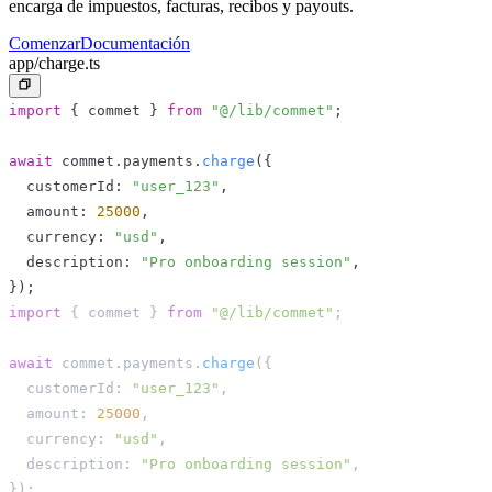
encarga de impuestos, facturas, recibos y payouts.
Comenzar
Documentación
app/charge.ts
import
{
 commet 
}
from
"@/lib/commet"
;
await
 commet
.
payments
.
charge
(
{
  customerId
:
"user_123"
,
  amount
:
25000
,
  currency
:
"usd"
,
  description
:
"Pro onboarding session"
,
}
)
;
import
{
 commet 
}
from
"@/lib/commet"
;
await
 commet
.
payments
.
charge
(
{
  customerId
:
"user_123"
,
  amount
:
25000
,
  currency
:
"usd"
,
  description
:
"Pro onboarding session"
,
}
)
;