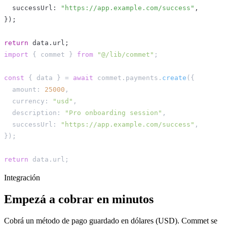
  successUrl
:
"https://app.example.com/success"
,
}
)
;
return
 data
.
url
;
import
{
 commet 
}
from
"@/lib/commet"
;
const
{
 data 
}
=
await
 commet
.
payments
.
create
(
{
  amount
:
25000
,
  currency
:
"usd"
,
  description
:
"Pro onboarding session"
,
  successUrl
:
"https://app.example.com/success"
,
}
)
;
return
 data
.
url
;
Integración
Empezá a cobrar en minutos
Cobrá un método de pago guardado en dólares (USD). Commet se