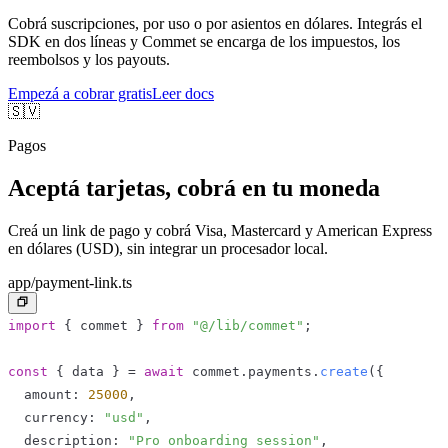
Cobrá suscripciones, por uso o por asientos en dólares. Integrás el
SDK en dos líneas y Commet se encarga de los impuestos, los
reembolsos y los payouts.
Empezá a cobrar gratis
Leer docs
🇸🇻
Pagos
Aceptá tarjetas, cobrá en tu moneda
Creá un link de pago y cobrá Visa, Mastercard y American Express
en dólares (USD), sin integrar un procesador local.
app/payment-link.ts
import
{
 commet 
}
from
"@/lib/commet"
;
const
{
 data 
}
=
await
 commet
.
payments
.
create
(
{
  amount
:
25000
,
  currency
:
"usd"
,
  description
:
"Pro onboarding session"
,