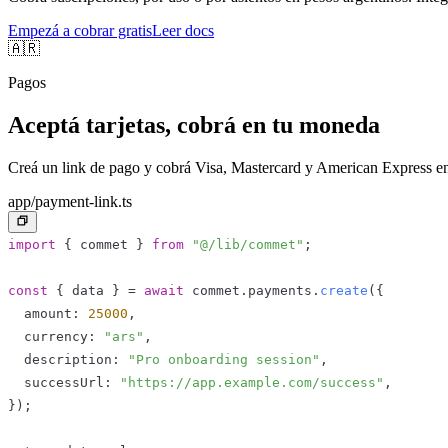
Empezá a cobrar gratis
Leer docs
🇦🇷
Pagos
Aceptá tarjetas, cobrá en tu moneda
Creá un link de pago y cobrá Visa, Mastercard y American Express en 
app/payment-link.ts
import
{
 commet 
}
from
"@/lib/commet"
;
const
{
 data 
}
=
await
 commet
.
payments
.
create
(
{
  amount
:
25000
,
  currency
:
"ars"
,
  description
:
"Pro onboarding session"
,
  successUrl
:
"https://app.example.com/success"
,
}
)
;