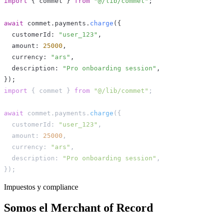
import
{
 commet 
}
from
"@/lib/commet"
;
await
 commet
.
payments
.
charge
(
{
  customerId
:
"user_123"
,
  amount
:
25000
,
  currency
:
"ars"
,
  description
:
"Pro onboarding session"
,
}
)
;
import
{
 commet 
}
from
"@/lib/commet"
;
await
 commet
.
payments
.
charge
(
{
  customerId
:
"user_123"
,
  amount
:
25000
,
  currency
:
"ars"
,
  description
:
"Pro onboarding session"
,
}
)
;
Impuestos y compliance
Somos el Merchant of Record