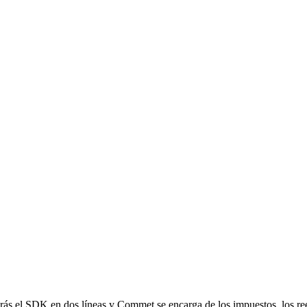
egrás el SDK en dos líneas y Commet se encarga de los impuestos, los r