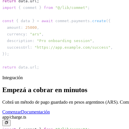
return
 data
.
url
;
import
{
 commet 
}
from
"@/lib/commet"
;
const
{
 data 
}
=
await
 commet
.
payments
.
create
(
{
  amount
:
25000
,
  currency
:
"ars"
,
  description
:
"Pro onboarding session"
,
  successUrl
:
"https://app.example.com/success"
,
}
)
;
return
 data
.
url
;
Integración
Empezá a cobrar en minutos
Cobrá un método de pago guardado en pesos argentinos (ARS). Commet
Comenzar
Documentación
app/charge.ts