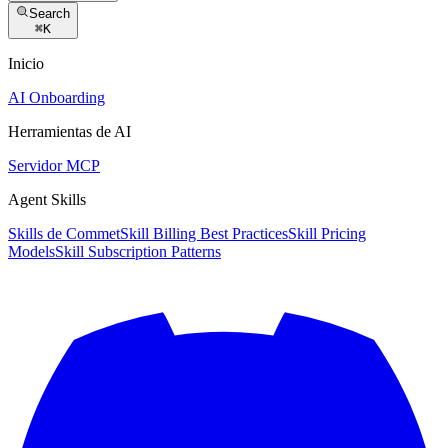
Search
⌘
K
Inicio
AI Onboarding
Herramientas de AI
Servidor MCP
Agent Skills
Skills de Commet
Skill Billing Best Practices
Skill Pricing
Models
Skill Subscription Patterns