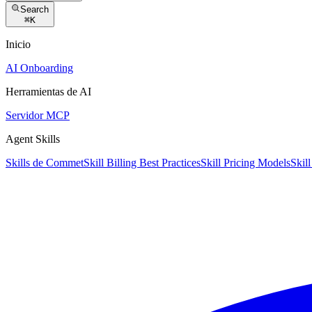
Search
⌘
K
Inicio
AI Onboarding
Herramientas de AI
Servidor MCP
Agent Skills
Skills de Commet
Skill Billing Best Practices
Skill Pricing Models
Skill