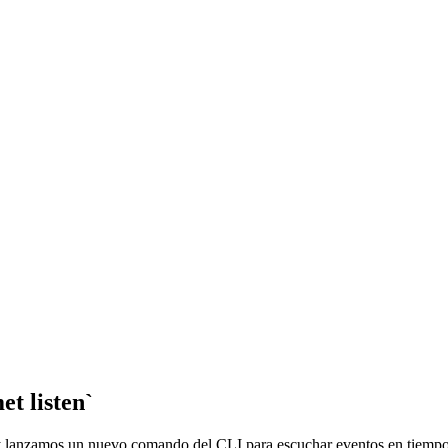
t listen`
y lanzamos un nuevo comando del CLI para escuchar eventos en tiempo